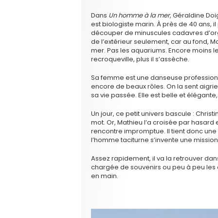
Dans
Un homme à la mer
, Géraldine Doi
est biologiste marin. À près de 40 ans, i
découper de minuscules cadavres d’org
de l’extérieur seulement, car au fond, Ma
mer. Pas les aquariums. Encore moins les
recroqueville, plus il s’assèche.
Sa femme est une danseuse professionnel
encore de beaux rôles. On la sent aigr
sa vie passée. Elle est belle et élégante,
Un jour, ce petit univers bascule : Chris
mot. Or, Mathieu l’a croisée par hasard 
rencontre impromptue. Il tient donc une 
l’homme taciturne s’invente une mission
Assez rapidement, il va la retrouver d
chargée de souvenirs ou peu à peu les
en main.