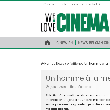
Contact
Politique de confidentialité
CINEWISH
NEWS BELGIAN CI
Home
/
News
/
A l'affiche
/
Un homme à la me
Un homme à la mer 
juin 1, 2016
A l'affiche
Si le film était sorti il y a trois mois, o
intéresser. Aujourd’hui, notre mission es
est le premier long métrage à découvri
Yoann Blanc.