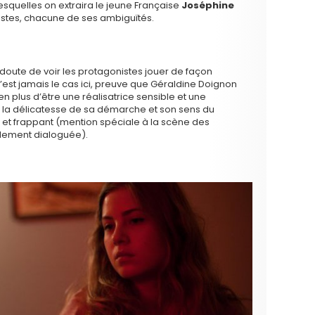
desquelles on extraira le jeune Française
Joséphine
stes, chacune de ses ambiguïtés.
s doute de voir les protagonistes jouer de façon
’est jamais le cas ici, preuve que Géraldine Doignon
en plus d’être une réalisatrice sensible et une
, la délicatesse de sa démarche et son sens du
e et frappant (mention spéciale à la scène des
ilement dialoguée).