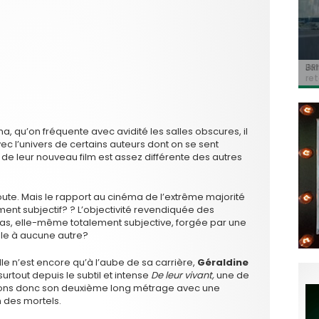
Jo
BRI
« C
Ca
« T
ret
Hol
Ma
dol
du 
l’a
 qu’on fréquente avec avidité les salles obscures, il
 l’univers de certains auteurs dont on se sent
de leur nouveau film est assez différente des autres
doute. Mais le rapport au cinéma de l’extrême majorité
ment subjectif? ? L’objectivité revendiquée des
e pas, elle-même totalement subjective, forgée par une
le à aucune autre?
e n’est encore qu’à l’aube de sa carrière,
Géraldine
urtout depuis le subtil et intense
De leur vivant,
une de
ndions donc son deuxième long métrage avec une
 des mortels.