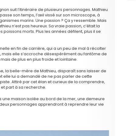
gnon suit l’itinéraire de plusieurs personnages. Mathieu
l passe son temps, l’œil vissé sur son microscope, à
anismes marins. Une passion ? Ça y ressemble. Mais
thieu n’est pas heureux. Sa vraie passion, c’était la
 poissons morts. Plus les années défilent, plus il se
le en fin de carrière, qui a un peu de mal à récolter
ie, mais elle s’accroche désespérément au fantôme de
 mais de plus en plus froide et lointaine.
tine, la belle-mère de Mathieu, disparaît sans laisser de
et elle lui a demandé de ne pas parler de cette
piste. Attiré par cet élan et curieux de la comprendre,
 et part à sa recherche.
ans une maison isolée au bord de la mer, une demeure
 deux personnages apprendront à reprendre leur vie