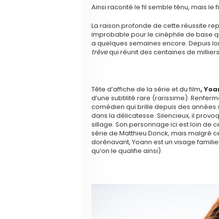
Ainsi raconté le fil semble ténu, mais le f
La raison profonde de cette réussite rep
improbable pour le cinéphile de base qu’
a quelques semaines encore. Depuis lo
trêve
qui réunit des centaines de millie
Tête d’affiche de la série et du film
, Yoa
d’une subtilité rare (rarissime). Renfer
comédien qui brille depuis des années s
dans la délicatesse. Silencieux, il pro
sillage. Son personnage ici est loin de c
série de Matthieu Donck, mais malgré cel
dorénavant, Yoann est un visage famili
qu’on le qualifie ainsi).