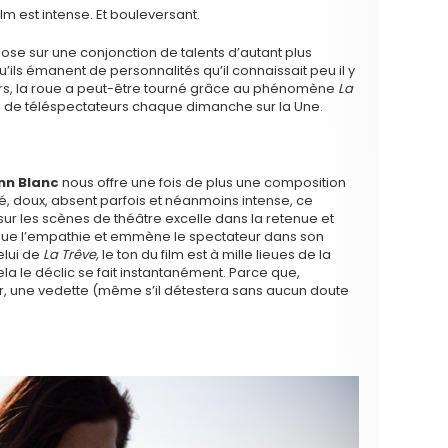
ilm est intense. Et bouleversant.
ose sur une conjonction de talents d’autant plus
ils émanent de personnalités qu’il connaissait peu il y
rs, la roue a peut-être tourné grâce au phénomène
La
rs de téléspectateurs chaque dimanche sur la Une.
nn Blanc
nous offre une fois de plus une composition
mé, doux, absent parfois et néanmoins intense, ce
ur les scènes de théâtre excelle dans la retenue et
voque l’empathie et emmène le spectateur dans son
elui de
La Trêve,
le ton du film est à mille lieues de la
a le déclic se fait instantanément. Parce que,
er, une vedette (même s’il détestera sans aucun doute