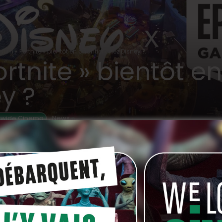
 film « Fortnite » bientôt en chantier chez Disney ?
ortnite » bientôt e
y ?
,
dwide Cinema
News
SO
cemment acquis une participation de 1,5 milliards
on de jeu vidéo
Epic Games
, éditrice de
Fortnite
. De
and écran ?
vers Disney dans le jeu. C’est du moins ce que nous disait
pic
au moment de la prise de participation: «
En plus
rs persistant offrira une multitude d’opportunités aux
heter et interagir avec du contenu, des personnages et