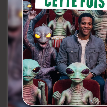
des histoires de Disney, Pixar, Marvel, St
Et voilà maintenant qu’un récent commen
penser à plus que le jeu: «
Il s’agit de l
vidéo, qui offre d’importantes opportuni
les fans découvrent les histoires et les 
révolutionnaire.
»
Il faut dire que la transposition de l’univ
idées à d’autres. Surtout quand on sait q
mondiales.
En attendant d’y voir plus clair, la pro
avec Jason Momoa, Jack Black, Danielle B
2025.
Facebook
Twitter
Share
Précedent
Vanja d’Alcantara de retour
derrière la caméra pour « Cap