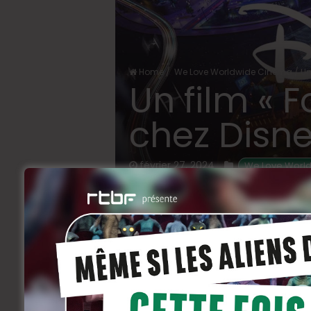
Home
/
We Love Worldwide Cinema
/
Un
Un film « F
chez Disne
février 27, 2024
 We Love Worl
Le studio aux grandes oreilles a ré
de dollars de l’entreprise de créati
quoi imaginer un futur du jeu sur gr
A la base, il s’agissait d’ingérer les uni
le communiqué officiel signé
Disney
et
E
d’interagir avec
Fortnite
, le nouvel unive
consommateurs pour jouer, regarder, ac