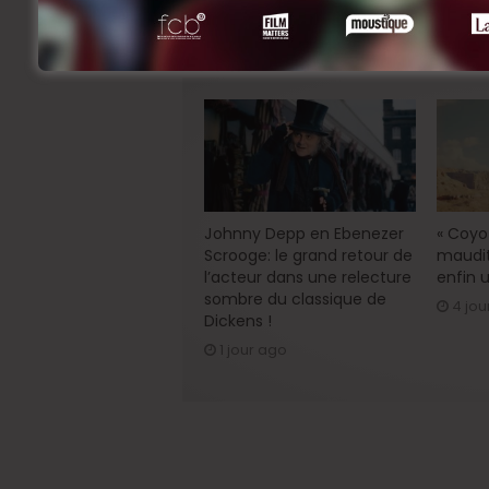
Farewell »
Related Articles
Johnny Depp en Ebenezer
« Coyot
Scrooge: le grand retour de
maudit
l’acteur dans une relecture
enfin u
sombre du classique de
4 jou
Dickens !
1 jour ago