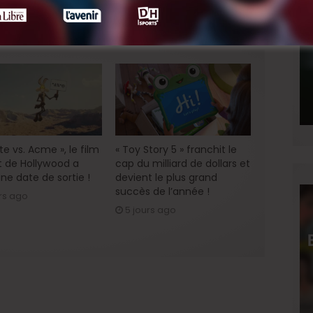
e vs. Acme », le film
« Toy Story 5 » franchit le
 de Hollywood a
cap du milliard de dollars et
ne date de sortie !
devient le plus grand
succès de l’année !
rs ago
5 jours ago