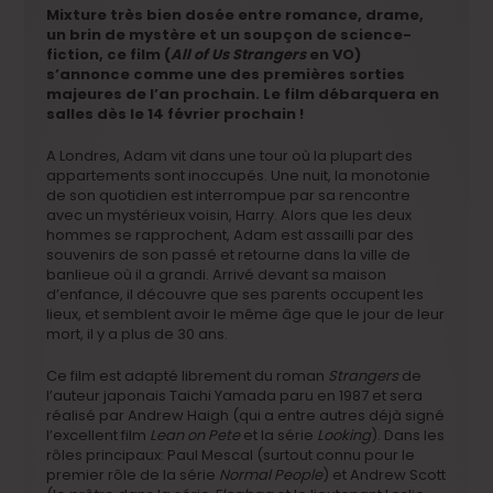
Mixture très bien dosée entre romance, drame,
un brin de mystère et un soupçon de science-
fiction, ce film (
All of Us Strangers
en VO)
s’annonce comme une des premières sorties
majeures de l’an prochain. Le film débarquera en
salles dès le 14 février prochain !
A Londres, Adam vit dans une tour où la plupart des
appartements sont inoccupés. Une nuit, la monotonie
de son quotidien est interrompue par sa rencontre
avec un mystérieux voisin, Harry. Alors que les deux
hommes se rapprochent, Adam est assailli par des
souvenirs de son passé et retourne dans la ville de
banlieue où il a grandi. Arrivé devant sa maison
d’enfance, il découvre que ses parents occupent les
lieux, et semblent avoir le même âge que le jour de leur
mort, il y a plus de 30 ans.
Ce film est adapté librement du roman
Strangers
de
l’auteur japonais Taichi Yamada paru en 1987 et sera
réalisé par Andrew Haigh (qui a entre autres déjà signé
l’excellent film
Lean on Pete
et la série
Looking
). Dans les
rôles principaux: Paul Mescal (surtout connu pour le
premier rôle de la série
Normal People
) et Andrew Scott