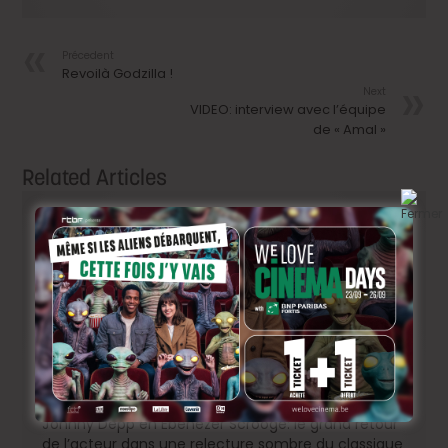
Précedent
Revoilà Godzilla !
Next
VIDEO: interview avec l’équipe
de « Amal »
Related Articles
Johnny Depp en Ebenezer Scrooge: le grand retour
de l’acteur dans une relecture sombre du classique