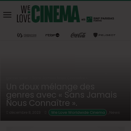
Home
/
We Love Worldwide Cinema
/
Un doux mélange des
genres avec « Sans Jamais Nous Connaître ».
Un doux mélange des
genres avec « Sans Jamais
Nous Connaître ».
 We Love Worldwide Cinema
News
décembre 8, 2023
,