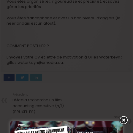
Vous êtes organisé(e), rigoureux/se et précis(e), et savez
gérer les priorités.
Vous êtes francophone et avez un bon niveau d’anglais (le
néerlandais est un atout).
COMMENT POSTULER ?
Envoyez votre CV et lettre de motivation à Gilles Waterkeyn :
gilles.waterkeyn@umedia.eu.
Précedent
uMedia recherche un film
accounting executive (h/f)-
(BRUXELLES)
Next
Virginie Efira dans Un homme à
la hauteur: bande-annonce