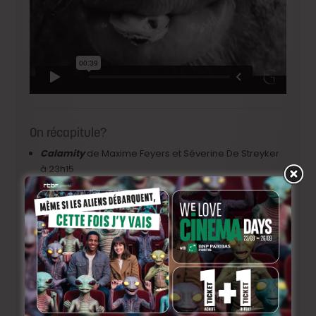
On récapitule?
Calamity
de Maxime Feyers et Séverine De Streyker
à 23h15
Avec Thelma
de Raphaël Balboni et Ann Sirot à
23h40
Le Lion et le Singe
de Benoît Feroumont à 23h55
Le Plombier
de Xavier Seron et Méryl Fortunat-Rossi à
00h00