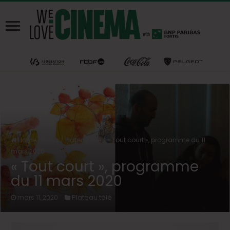
Home
/
News
/
Plateau télé
/
« Tout court », programme du 11
mars 2020
« Tout court », programme
du 11 mars 2020
Plateau télé
mars 11, 2020