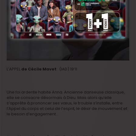
L’APPEL
de Cécile Mavet
(IAD) 19’11
Une foi ardente habite Anna. Ancienne danseuse classique,
elle se consacre désormais à Dieu. Mais alors qu’elle
s’apprête à prononcer ses vœux, le trouble s’installe, entre
l’Appel du corps et celui de l’esprit, le désir de mouvement et
le besoin d’engagement…