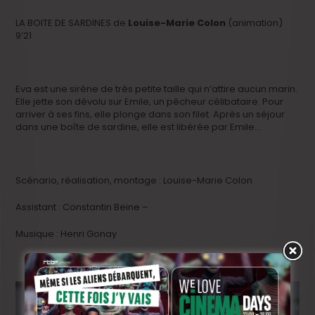
LA BOITE DE SARDINES de
Louise-Marie Colon
(animation)
9’21
Eva est une sirène de très petite taille qui n’attire aucun marin.
Elle jette son dévolu sur Emile, un pêcheur célibataire. Pour
arriver à ses fins, elle plonge dans son filet. Après un séjour
dans une boîte de sardine, elle est libérée par Emile…
Scénario, réalisation, montage : Louise-Marie Colon
Assistant : Constantin Beine –
Musique : Henri Gonay