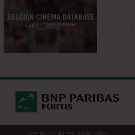
Designed by
Poids Plume
- Web by
Point Be