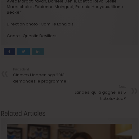
Avec Margot Pavan, Danièle Denie, Laetitia Reva, Leslie
Maerschalck, Fabienne Mainguet, Patricia Houyoux, Liliane
Becker
Direction photo : Camille Langlois
Cadre : Quentin Devillers
Précedent
Cinevox Happenings 2013 :
demandez le programme !
Next
Landes: qui a gagné les 5
tickets-duo?
Related Articles