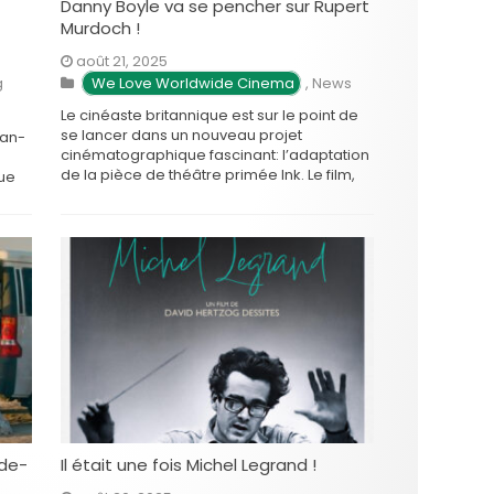
Danny Boyle va se pencher sur Rupert
Murdoch !
août 21, 2025
g
 We Love Worldwide Cinema
,
News
Le cinéaste britannique est sur le point de
se lancer dans un nouveau projet
ean-
cinématographique fascinant: l’adaptation
de la pièce de théâtre primée Ink. Le film,
que
qui porte le même nom, se penchera sur
unes
l’ascension du magnat des médias Rupert
 qui
Murdoch et sur la naissance du journalisme
ue
à sensation britannique. …
m
nde-
Il était une fois Michel Legrand !