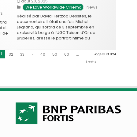
août 20, 2025
 We Love Worldwide Cinema
,
News
s
Réalisé par David Hertzog Dessites, le
documentaire Il était une fois Michel
tira
Legrand, qui sortira ce 3 septembre en
i et
exclusivité belge à l’UGC Toison d’Or de
l de
Bruxelles, dresse le portrait intime du
célèbre compositeur. Le film s’appuie sur
des archives, des témoignages et des
ahi
31
32
33
»
40
50
60
...
extraits de concerts pour retracer la …
Page 31 of 824
stin,
Last »