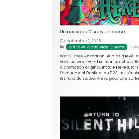
Un nouveau Disney annoncé !
septembre 1, 2025
 We Love Worldwide Cinema
,
New
Walt Disney Animation Studios a levé le
voile ce week-end sur son prochain fil
d’animation original, intitulé Hexed, lor
l’événement Destination D23, qui réunis
les fans du studio. Prévu pour une sorti
salles en novembre 2026, ce nouveau
long-métrage promet d’emmener le
public dans un monde secret et …