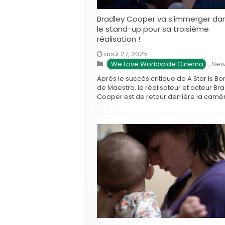
Bradley Cooper va s’immerger da
le stand-up pour sa troisième
réalisation !
août 27, 2025
 We Love Worldwide Cinema
,
New
Après le succès critique de A Star Is Bo
de Maestro, le réalisateur et acteur Br
Cooper est de retour derrière la camé
pour son troisième long-métrage, Is Th
Thing On ?. Ce film, qui s’annonce co
une comédie dramatique émouvante,
marque un changement de ton pour
Cooper, qui …