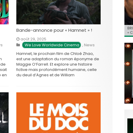
BRI
Jo
BRI
« C
Ca
Bande-annonce pour « Hamnet » !
« C
ret
Hol
Ma
du 
août 29, 2025
s
 We Love Worldwide Cinema
,
News
Hamnet, le prochain film de Chloé Zhao,
m
est une adaptation du roman éponyme de
s de
Maggie O’Farrell. Et explore une histoire
sait
fictive mais profondément humaine, celle
e en
du deuil d’Agnes et de William
Shakespeare après la mort tragique de
leur fils de 11 ans, Hamnet. Le film, attendu
pour le 21 janvier …