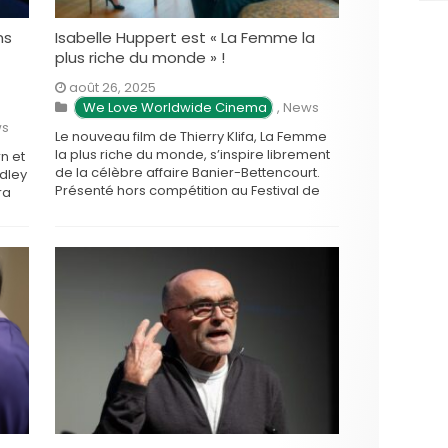
ns
Isabelle Huppert est « La Femme la
plus riche du monde » !
août 26, 2025
 We Love Worldwide Cinema
,
News
s
Le nouveau film de Thierry Klifa, La Femme
la plus riche du monde, s’inspire librement
rn et
de la célèbre affaire Banier-Bettencourt.
adley
Présenté hors compétition au Festival de
ra
Cannes 2025, ce drame familial explore les
is
jeux de pouvoir, d’argent et d’affection au
mme
sein de la haute bourgeoisie, porté par un
casting de …