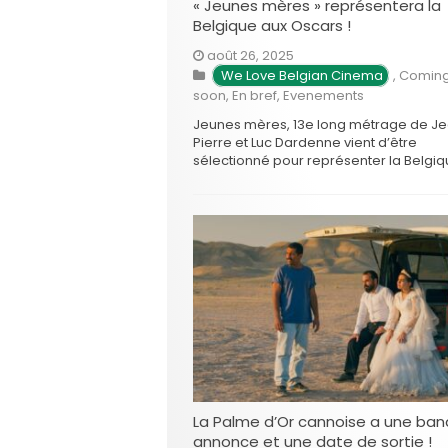
« Jeunes mères » représentera la
Belgique aux Oscars !
août 26, 2025
We Love Belgian Cinema
,
Comin
soon
,
En bref
,
Evenements
Jeunes mères, 13e long métrage de J
Pierre et Luc Dardenne vient d’être
sélectionné pour représenter la Belgi
aux Oscars 2026 ! C’est donc le film Je
mères de Jean-Pierre et Luc Dardenne
a été choisi pour représenter la Belgiq
dans la course à l’Oscar du meilleur fil
international lors …
La Palme d’Or cannoise a une ba
annonce et une date de sortie !