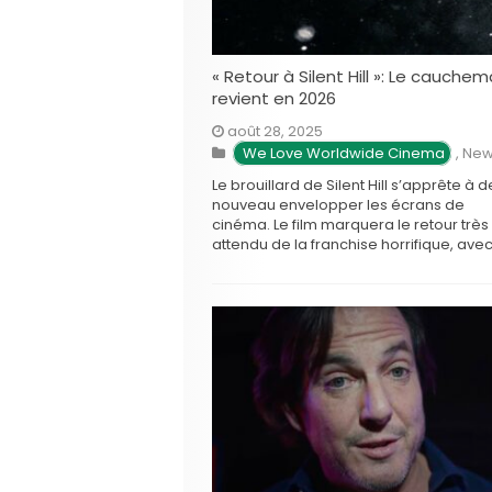
« Retour à Silent Hill »: Le cauchem
revient en 2026
août 28, 2025
 We Love Worldwide Cinema
,
New
Le brouillard de Silent Hill s’apprête à d
nouveau envelopper les écrans de
cinéma. Le film marquera le retour très
attendu de la franchise horrifique, ave
réalisateur familier à sa tête et une hist
qui promet de plonger les spectateurs
dans les profondeurs de la psyché
humaine. Return to …