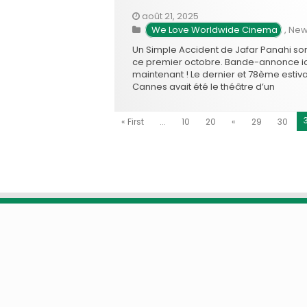
août 21, 2025
 We Love Worldwide Cinema
,
New
Un Simple Accident de Jafar Panahi sor
ce premier octobre. Bande-annonce ic
maintenant ! Le dernier et 78ème estiva
Cannes avait été le théâtre d’un
événement cinématographique et
politique majeur: le sacre de Jafar Pan
« First
...
10
20
«
29
30
avec la Palme d’or pour son film clande
Un simple accident. Ce thriller, tourné …