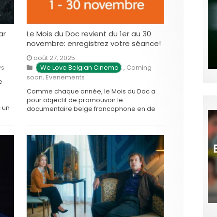
ar
Le Mois du Doc revient du 1er au 30
novembre: enregistrez votre séance!
août 27, 2025
s
We Love Belgian Cinema
,
Coming
soon
,
Evenements
e
Comme chaque année, le Mois du Doc a
pour objectif de promouvoir le
c un
documentaire belge francophone en de
oire
multiples lieux à travers une
programmation riche qui mêle nouveautés
et séances thématiques. Les projections
ont lieu partout à Bruxelles et en Wallonie,
dans les cinémas, mais aussi les centres
culturels, les …