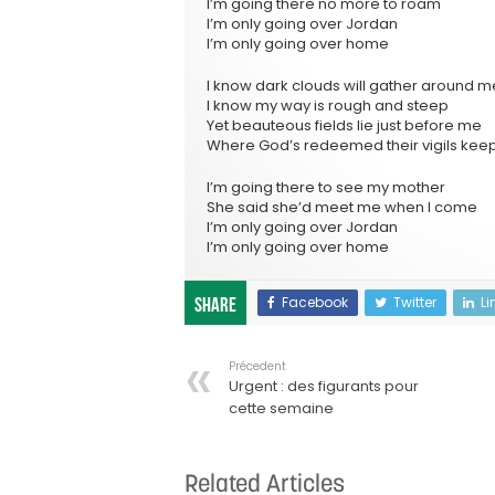
I’m going there no more to roam
I’m only going over Jordan
I’m only going over home
I know dark clouds will gather around m
I know my way is rough and steep
Yet beauteous fields lie just before me
Where God’s redeemed their vigils kee
I’m going there to see my mother
She said she’d meet me when I come
I’m only going over Jordan
I’m only going over home
Facebook
Twitter
Li
Share
Précedent
Urgent : des figurants pour
cette semaine
Related Articles