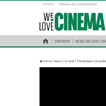
Contact
Politique de confidentialité
CINEWISH
NEWS BELGIAN CI
Home
/
News
/
En bref
/
The Broken Circle 