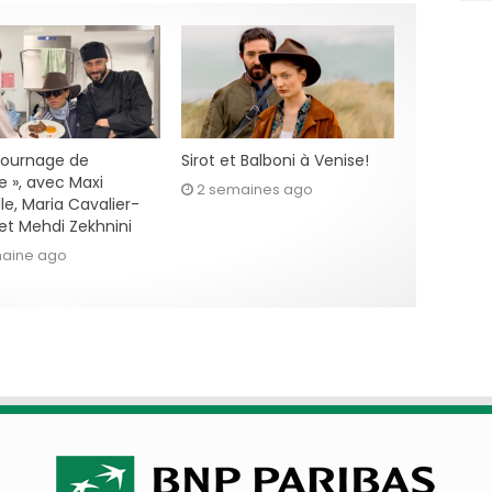
 tournage de
Sirot et Balboni à Venise!
e », avec Maxi
2 semaines ago
le, Maria Cavalier-
et Mehdi Zekhnini
maine ago