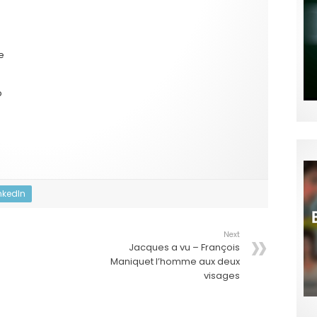
e
p
nkedIn
Next
Jacques a vu – François
Maniquet l’homme aux deux
visages