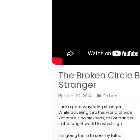
The Broken Circle
Stranger
juillet 22, 2014
En bref
I am a poor wayfaring stranger
While traveling thru this world of woe
Yet there’s no sickness, toil or danger
in that bright world to which I go
I’m going there to see my father