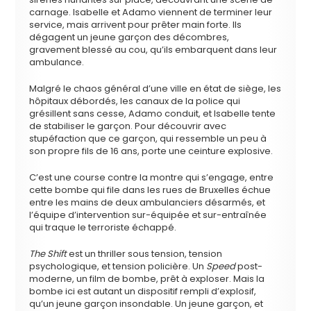
carnage. Isabelle et Adamo viennent de terminer leur
service, mais arrivent pour prêter main forte. Ils
dégagent un jeune garçon des décombres,
gravement blessé au cou, qu’ils embarquent dans leur
ambulance.
Malgré le chaos général d’une ville en état de siège, les
hôpitaux débordés, les canaux de la police qui
grésillent sans cesse, Adamo conduit, et Isabelle tente
de stabiliser le garçon. Pour découvrir avec
stupéfaction que ce garçon, qui ressemble un peu à
son propre fils de 16 ans, porte une ceinture explosive.
C’est une course contre la montre qui s’engage, entre
cette bombe qui file dans les rues de Bruxelles échue
entre les mains de deux ambulanciers désarmés, et
l’équipe d’intervention sur-équipée et sur-entraînée
qui traque le terroriste échappé.
The Shift
est un thriller sous tension, tension
psychologique, et tension policière. Un
Speed
post-
moderne, un film de bombe, prêt à exploser. Mais la
bombe ici est autant un dispositif rempli d’explosif,
qu’un jeune garçon insondable. Un jeune garçon, et