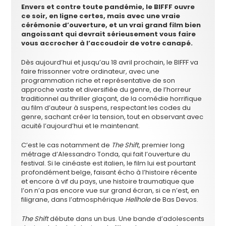
Envers et contre toute pandémie, le BIFFF ouvre
ce soir, en ligne certes, mais avec une vraie
cérémonie d’ouverture, et un vrai grand film bien
angoissant qui devrait sérieusement vous faire
vous accrocher à l’accoudoir de votre canapé.
Dès aujourd’hui et jusqu’au 18 avril prochain, le BIFFF va
faire frissonner votre ordinateur, avec une
programmation riche et représentative de son
approche vaste et diversifiée du genre, de l’horreur
traditionnel au thriller glaçant, de la comédie horrifique
au film d’auteur à suspens, respectant les codes du
genre, sachant créer la tension, tout en observant avec
acuité l’aujourd’hui et le maintenant.
C’est le cas notamment de
The Shift
, premier long
métrage d’Alessandro Tonda, qui fait l’ouverture du
festival. Si le cinéaste est italien, le film lui est pourtant
profondément belge, faisant écho à l’histoire récente
et encore à vif du pays, une histoire traumatique que
l’on n’a pas encore vue sur grand écran, si ce n’est, en
filigrane, dans l’atmosphérique
Hellhole
de Bas Devos.
The Shift
débute dans un bus. Une bande d’adolescents