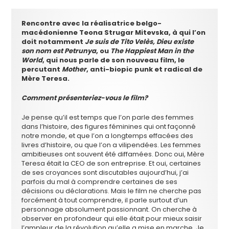
Rencontre avec la réalisatrice belgo-
macédonienne Teona Strugar Mitevska, à qui l’on
doit notamment
Je suis de Tito Velès, Dieu existe
son nom est Petrunya
, ou
The Happiest Man in the
World
, qui nous parle de son nouveau film, le
percutant
Mother
, anti-biopic punk et radical de
Mère Teresa.
Comment présenteriez-vous le film?
Je pense qu’il est temps que l’on parle des femmes
dans l’histoire, des figures féminines qui ont façonné
notre monde, et que l’on a longtemps effacées des
livres d’histoire, ou que l’on a vilipendées. Les femmes
ambitieuses ont souvent été diffamées. Donc oui, Mère
Teresa était la CEO de son entreprise. Et oui, certaines
de ses croyances sont discutables aujourd’hui, j’ai
parfois du mal à comprendre certaines de ses
décisions ou déclarations. Mais le film ne cherche pas
forcément à tout comprendre, il parle surtout d’un
personnage absolument passionnant. On cherche à
observer en profondeur qui elle était pour mieux saisir
l’ampleur de la révolution qu’elle a mise en marche. Je