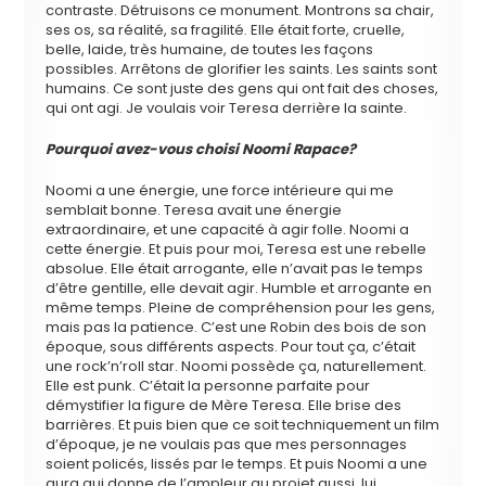
contraste. Détruisons ce monument. Montrons sa chair,
ses os, sa réalité, sa fragilité. Elle était forte, cruelle,
belle, laide, très humaine, de toutes les façons
possibles. Arrêtons de glorifier les saints. Les saints sont
humains. Ce sont juste des gens qui ont fait des choses,
qui ont agi. Je voulais voir Teresa derrière la sainte.
Pourquoi avez-vous choisi Noomi Rapace?
Noomi a une énergie, une force intérieure qui me
semblait bonne. Teresa avait une énergie
extraordinaire, et une capacité à agir folle. Noomi a
cette énergie. Et puis pour moi, Teresa est une rebelle
absolue. Elle était arrogante, elle n’avait pas le temps
d’être gentille, elle devait agir. Humble et arrogante en
même temps. Pleine de compréhension pour les gens,
mais pas la patience. C’est une Robin des bois de son
époque, sous différents aspects. Pour tout ça, c’était
une rock’n’roll star. Noomi possède ça, naturellement.
Elle est punk. C’était la personne parfaite pour
démystifier la figure de Mère Teresa. Elle brise des
barrières. Et puis bien que ce soit techniquement un film
d’époque, je ne voulais pas que mes personnages
soient policés, lissés par le temps. Et puis Noomi a une
aura qui donne de l’ampleur au projet aussi, lui