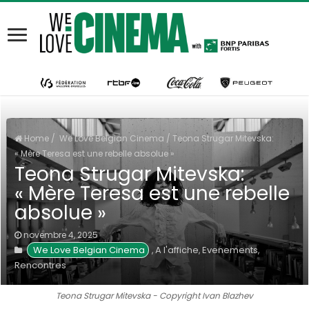
Home
/
We Love Belgian Cinema
/
Teona Strugar Mitevska:
« Mère Teresa est une rebelle absolue »
Teona Strugar Mitevska:
« Mère Teresa est une rebelle
absolue »
novembre 4, 2025
We Love Belgian Cinema
A l'affiche
Evenements
,
,
,
Rencontres
Teona Strugar Mitevska - Copyright Ivan Blazhev