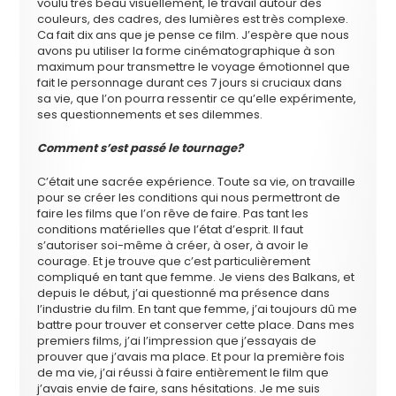
voulu très beau visuellement, le travail autour des
couleurs, des cadres, des lumières est très complexe.
Ca fait dix ans que je pense ce film. J’espère que nous
avons pu utiliser la forme cinématographique à son
maximum pour transmettre le voyage émotionnel que
fait le personnage durant ces 7 jours si cruciaux dans
sa vie, que l’on pourra ressentir ce qu’elle expérimente,
ses questionnements et ses dilemmes.
Comment s’est passé le tournage?
C’était une sacrée expérience. Toute sa vie, on travaille
pour se créer les conditions qui nous permettront de
faire les films que l’on rêve de faire. Pas tant les
conditions matérielles que l’état d’esprit. Il faut
s’autoriser soi-même à créer, à oser, à avoir le
courage. Et je trouve que c’est particulièrement
compliqué en tant que femme. Je viens des Balkans, et
depuis le début, j’ai questionné ma présence dans
l’industrie du film. En tant que femme, j’ai toujours dû me
battre pour trouver et conserver cette place. Dans mes
premiers films, j’ai l’impression que j’essayais de
prouver que j’avais ma place. Et pour la première fois
de ma vie, j’ai réussi à faire entièrement le film que
j’avais envie de faire, sans hésitations. Je me suis