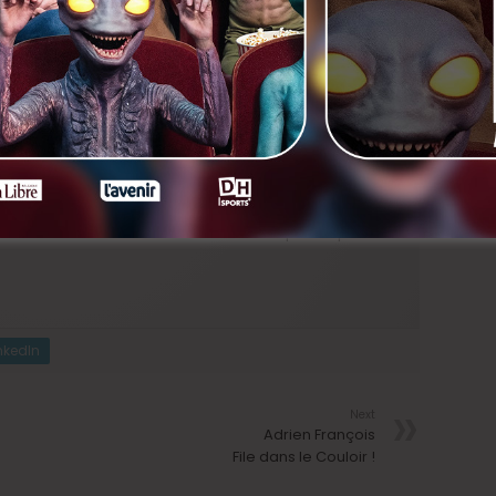
 l’article que nous lui avons consacré, c’est
ICI
.
05-2011] Nos cauchemars sont plus beaux que vos
eur dans l’univers
d’Anne Fontaine
? On en frissonne
ant Channel
,
Mon pire Cauchemar
réunit Benoit, rustre
old bitch que jamais. Etincelles en vue. Car ces deux-là
f que, par la grâce de leurs mômes, ils vont être
e confronter. Et plus si affinités. La comédie est
aussi. Parmi les convives, on retrouve avec un
et l’inénarrable
Jean-Luc Couchard
qui campe ici…
nkedIn
Next
Adrien François
File dans le Couloir !