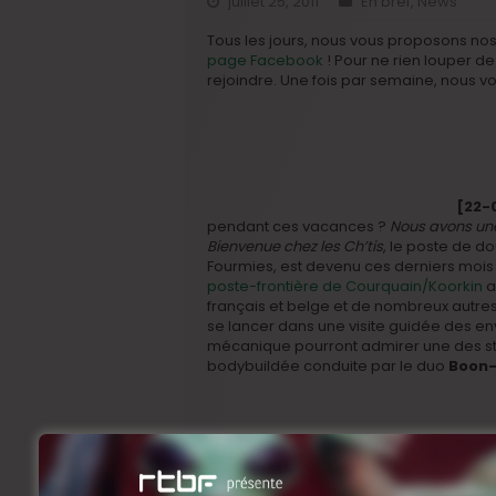
juillet 25, 2011
En bref
,
News
Tous les jours, nous vous proposons nos
page Facebook
! Pour ne rien louper d
rejoindre. Une fois par semaine, nous vou
[22-
pendant ces vacances ?
Nous avons une
Bienvenue chez les Ch’tis
, le poste de d
Fourmies, est devenu ces derniers mois u
poste-frontière de Courquain/Koorkin
a
français et belge et de nombreux autre
se lancer dans une visite guidée des en
mécanique pourront admirer une des star
bodybuildée conduite par le duo
Boon-
[21-
tout pour échapper à sa condition débar
décente. Mais la réalité est différente: s