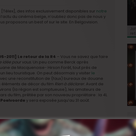
 [Télex], des infos exclusivement disponibles sur
notre
e l’actu du cinéma belge, n’oubliez donc pas de nous y
s proposons un best of sur le site. En Belgovision.
BRI
Jo
BRI
« C
Ca
« C
ret
Hol
Ma
du 
05-2011
] Le retour de la R4
– Vous ne savez que faire
 idée pour vous.
Un peu comme Berck après
ouane de Macquenoise- Hirson Forêt, tout près de
n lieu touristique. On peut désormais y visiter
le
vec une reconstitution de (faux) bureaux de douane
s éléments de décor du film
Rien à déclarer.
Avant de
virons (la région est somptueuse), les amateurs de
s du film, prêtée par son nouveau propriétaire : la 4L
Poelvoorde
y sera exposée jusqu’au 31 août.
05-2011]
Illégal
– Amadou, clandestin africain prêt à
que à Bruxelles dans l’espoir d’y trouver une vie
eules la misère et l’exploitation l’y attendent. Car nous