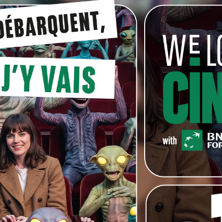
L’Envahisseur
est un film réaliste, dur, à l’image de notre
un premier long métrage après avoir tourné dix-sept
rring
John Voight, Dennis Hopper
et Jack Nicholson.
05-2011]
Quels festivals !
–
C’est officiel:
Les Géants
de
e
embre en ouverture du 26
Festival international du film
 tout : il est également retenu en sélection officielle au
me
qui se déroulera du 24 au 28 août et sera présidé
film est à voir
ICI
et le nouveau petit making of officiel
rys
(
The Bony King of Nowhere
), qui s’est lui aussi
nger s’apprête à sortir la bande originale du film sur
attendant, vous pouvez découvrir le clip
ICI
05-2011]
Menteur Menteur
– Trois zozos sans
ion rapprochée d’une jeune et jolie héritière, traquée
omet de rocambolesques aventures.
Les Mythos
est une
edi 20. Plusieurs acteurs belges y revendiquent leur
nd ami
Charlie Dupont
et, la star du film, la nouvelle
 les secondes:
Virginie Crayencour
. C’est du lourd !