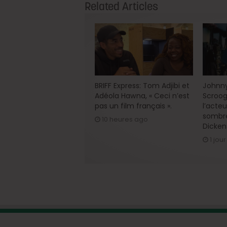
Related Articles
BRIFF Express: Tom Adjibi et
Johnny
Adéola Hawna, « Ceci n’est
Scroog
pas un film français ».
l’acte
sombre
10 heures ago
Dicken
1 jou