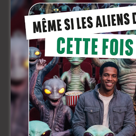
ne sommes pas dans un conte de fée :
temps. Il s’agit pour
Nicolas Provost
d’
(17 !!!) courts, ponctués par
Stardust
sta
La toute grande classe.
[20-
Bouli Lanners
sera proposé le 30 sept
francophone de Namur.
Mais ce n’est pas
Festival du film francophone d’Angoulê
par Vincent Pérez. La bande annonce du 
ICI
. Pour couronner le tout,
Bram Vanpa
produit en festival, mais à Dour pour cha
CD et sur les boutiques numériques. En 
[19-
expérience qui s’occupent de la protect
par des tueurs à gages : voilà qui pr
comédie débridée sortie en salles mercr
singularité:
Renaud Rutten
, notre gra
blonde vagabonde qui nous fait oublier