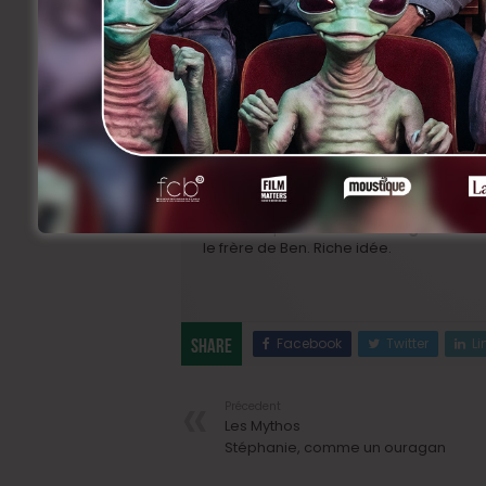
Pour en savoir plus sur le film, filez voir
[18-
rêves
–
Benoît Poelvoorde
en apesant
d’aise. Après
Entre ses Mains
et
Coco av
et extraverti, et
Isabelle Huppert
plus c
n’ont bien sûr rien à faire ensemble. Sau
amenés à se rencontrer, se rapprocher, s
débridée, forcément un peu romantique 
immense plaisir la mutine
Virginie Efira
le frère de Ben. Riche idée.
Facebook
Twitter
Li
Share
Précedent
Les Mythos
Stéphanie, comme un ouragan