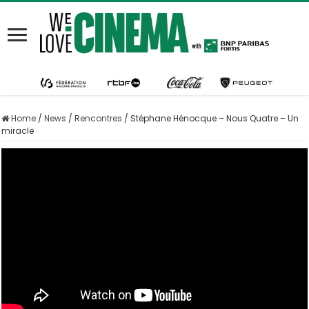
Home
/
News
/
Rencontres
/
Stéphane Hénocque – Nous Quatre – Un
miracle