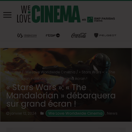
Home
/
We Love Worldwide Cinema
/
« Stars Wars »: « The
Mandalorian » débarquera sur grand écran !
« Stars Wars »: « The
Mandalorian » débarquera
sur grand écran !
 We Love Worldwide Cinema
News
janvier 12, 2024
,