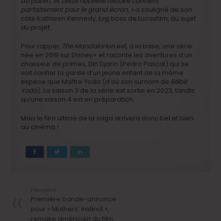
du public, et cette nouvelle histoire convient
parfaitement pour le grand écran, »
a souligné de son
côté Kathleen Kennedy, big boss de Lucasfilm, au sujet
du projet.
Pour rappel,
The Mandalorian
est, à la base, une série
née en 2019 sur Disney+ et raconte les aventures d’un
chasseur de primes, Din Djarin (Pedro Pascal) qui se
voit confier la garde d’un jeune enfant de la même
espèce que Maître Yoda (d’où son surnom de
Bébé
Yoda
). La saison 3 de la série est sortie en 2023, tandis
qu’une saison 4 est en préparation.
Mais le film ultime de la saga arrivera donc bel et bien
au cinéma !
Précedent
Première bande-annonce
pour « Mothers’ Instinct »,
remake américain du film