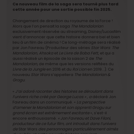
Ce nouveau film de la saga sera tourné plus tard
cette année pour une sortie possible fin 2025.
Changement de direction au royaume de la Force !
Alors que l’on pensait la saga
The Mandalorian
exclusivement réservée au streaming, Disney/Lucasfilm
vient d’annoncer que cette histoire donnera bel et bien
lieu à un film de cinéma ! Ce long-métrage sera réalisé
par Jon Favreau (Producteur des séries
Star Wars
:
The
Mandalorian, Ahsoka
et
Le Livre de Boba Fett
, et qui a
aussi réalisé un épisode de la saison 2 de
The
Mandalorian
, de même que les versions reliftées du
Livre de la Jungle
en 2016 et du
Roi Lion
en 2019…). Ce
nouveau
Star Wars
s’appellera
The Mandalorian &
Grogu
.
«
J’ai adoré raconter des histoires se déroulant dans
l’univers riche créé par George Lucas » , a
déclaré Jon
Favreau dans un communiqué. «
La perspective
d’amener le
Mandalorian et son apprenti Grogu sur
grand écran est extrêmement excitante
», s’est-il
encore enthousiasmé.
« Jon Favreau et Dave Filoni,
producteur de ce futur film, ont introduit dans l’univers
de
Star Wars
des personnages particulièrement aimés