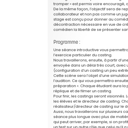
tromper » est permis voire encouragé, o
De la même façon, l’objectif sera de re
collaborateur et non pas comme un juge 
stage est conçu pour donner au comédien
décontraction nécessaire en vue de crée
comédien la liberté de se présenter sans
Programme :
Une séance introductive vous permettra
l’exercice particulier du casting.
Nous travaillerons, ensuite, à partir d’
envoyée dans un délai très court, avec 
(configuration d’un casting un peu extrê
Cette scène sera l’objet d’une simulation 
l’audition. Ce qui vous permettra ensuite,
préparation ». Chaque étudiant aura la po
réplique et de filmer un casting.
Pour finir, les castings seront visionné
les élèves et le directeur de casting. C
réalisateur/directeur de casting sur le 
Aussi, nous travaillerons sur plusieurs 
séance plus longue avec plus de matièr
qui peut arriver, par exemple, si on pro
un test sur un autre rôle que celui qu’i