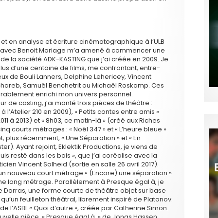
.
et en analyse et écriture cinématographique à l’ULB
ntre avec Benoit Mariage m’a amené à commencer une
n de la société ADK-KASTING que j’ai créée en 2009. Je
lus d’une centaine de films, me confrontant, entre-
eux de Bouli Lanners, Delphine Lehericey, Vincent
chareb, Samuël Benchetrit ou Michaël Roskamp. Ces
rablement enrichi mon univers personnel.
ur de casting, j’ai monté trois pièces de théâtre :
l’Atelier 210 en 2009), « Petits contes entre amis »
1 à 2013) et « 8h03, ce matin-là » (créé aux Riches
cinq courts métrages : « Noël 347 » et « L’heure bleue »
t, plus récemment, « Une Séparation » et « En
er). Ayant rejoint, Eklektik Productions, je viens de
is resté dans les bois », que j’ai coréalise avec la
icien Vincent Solheid (sortie en salle 26 avril 2017).
isé un nouveau court métrage « (Encore) une séparation »
ème long métrage. Parallèlement à Presque égal à, je
Darras, une forme courte de théâtre objet sur base
i qu’un feuilleton théâtral, librement inspiré de Platonov.
de l’ASBL « Quoi d’autre », créée par Catherine Simon.
ouvelle pièce, « Presque égal à » de Jonas Hassen