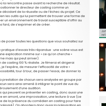
ù la rencontre passe avant la recherche de résultat.
positionner le directeur de casting comme un
décidant de la réussite ou de l’échec du projet. Ce
 les outils qui lui permettent de trouver une forme de
r un environnement de travail susceptible d’offrir au
 fard, de s’exprimer et de créer.
Jo
BRI
« C
Ca
« T
ret
Hol
Ma
dol
du 
l’a
 de poser toutes les questions que vous souhaitez sur
une pratique d’essais très répandue : une scène vous est
une explication minime sur « ce qu’on cherche »
me mais qui peut arriver).
de casting 100 % réaliste. Je filmerai et dirigerai
 je l’espère, de mesurer l’efficacité de votre «
ssibilité, tour à tour, de passer l’essai, de donner la
s. La prestation de chacun sera analysée en groupe par
hacun sera ainsi amené à intégrer le point de vue du
déroulement d’une audition.
cas qui peuvent se présenter en casting, donc aussi une
e en amont, une improvisation, une lecture à vue (ce
fite de la présence du comédien en casting pour faire
l a préparé). On abordera donc aussi la préparation en