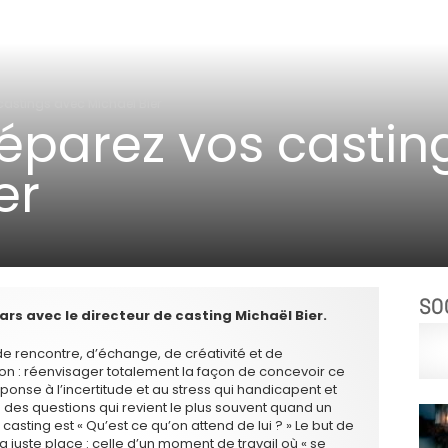
castings avec Michaël Bier
éparez vos castin
er
SO
ars avec le directeur de casting Michaël Bier.
e rencontre, d’échange, de créativité et de
ition : réenvisager totalement la façon de concevoir ce
ponse à l’incertitude et au stress qui handicapent et
 des questions qui revient le plus souvent quand un
 casting est « Qu’est ce qu’on attend de lui ? » Le but de
a juste place : celle d’un moment de travail où « se