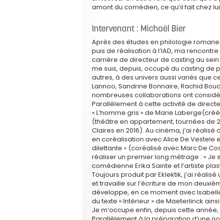
amont du comédien, ce qu’il fait chez lui
Intervenant : Michaël Bier
Après des études en philologie romane 
puis de réalisation à l’IAD, ma renco
carrière de directeur de casting au sei
me suis, depuis, occupé du casting de p
autres, à des univers aussi variés que c
Lannoo, Sandrine Bonnaire, Rachid Bou
nombreuses collaborations ont considé
Parallèlement à cette activité de directe
« L’homme gris » de Marie Laberge(créé à 
(théâtre en appartement, tournées de 201
Claires en 2016). Au cinéma, j’ai réalisé 
en coréalisation avec Alice De Vestele e
dilettante » (coréalisé avec Marc De Cost
réaliser un premier long métrage : « Je su
comédienne Erika Sainte et l’artiste plast
Toujours produit par Eklektik, j’ai réal
et travaille sur l’écriture de mon deuxi
développe, en ce moment avec Isabelle 
du texte « Intérieur » de Maeterlinck ains
Je m’occupe enfin, depuis cette année, 
Parallèlement à la préparation d’une n