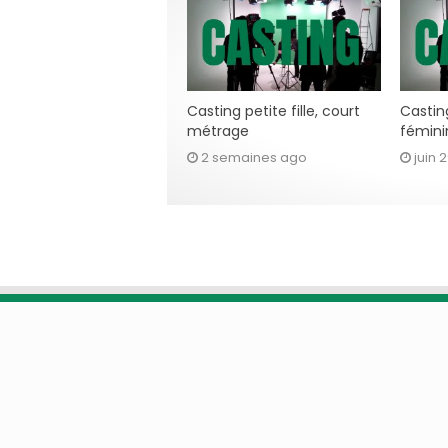
Casting petite fille, court
Casting
métrage
fémini
2 semaines ago
juin 