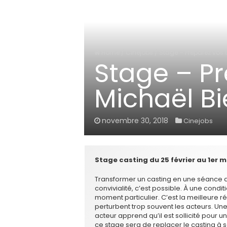
Home
/
Cinejobs
/
Stage – Préparez vos 
Stage – Pr
Michaël Bi
novembre 30, 2018
Cinejobs
Stage casting du 25 février au 1er m
Transformer un casting en une séance d
convivialité, c’est possible. À une cond
moment particulier. C’est la meilleure ré
perturbent trop souvent les acteurs. Une
acteur apprend qu’il est sollicité pour un
ce stage sera de replacer le casting à s