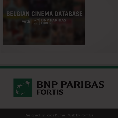
Designed by
Poids Plume
- Web by
Point Be