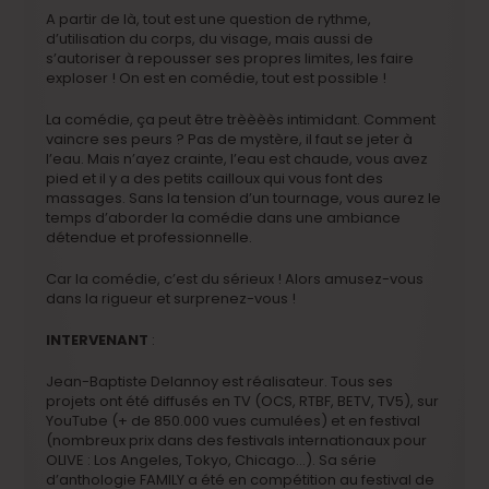
A partir de là, tout est une question de rythme,
d’utilisation du corps, du visage, mais aussi de
s’autoriser à repousser ses propres limites, les faire
exploser ! On est en comédie, tout est possible !
La comédie, ça peut être trèèèès intimidant. Comment
vaincre ses peurs ? Pas de mystère, il faut se jeter à
l’eau. Mais n’ayez crainte, l’eau est chaude, vous avez
pied et il y a des petits cailloux qui vous font des
massages. Sans la tension d’un tournage, vous aurez le
temps d’aborder la comédie dans une ambiance
détendue et professionnelle.
Car la comédie, c’est du sérieux ! Alors amusez-vous
dans la rigueur et surprenez-vous !
INTERVENANT
:
Jean-Baptiste Delannoy est réalisateur. Tous ses
projets ont été diffusés en TV (OCS, RTBF, BETV, TV5), sur
YouTube (+ de 850.000 vues cumulées) et en festival
(nombreux prix dans des festivals internationaux pour
OLIVE : Los Angeles, Tokyo, Chicago…). Sa série
d’anthologie FAMILY a été en compétition au festival de