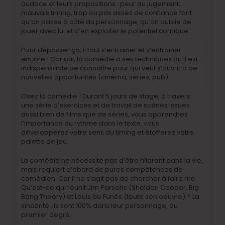
audace et leurs propositions : peur du jugement,
mauvais timing, trop ou pas assez de confiance font
qu’on passe à côté du personnage, qu’on oublie de
jouer avec lui et d’en exploiter le potentiel comique.
Pour dépasser ça, il faut s’entrainer et s’entrainer
encore ! Car oui, la comédie a ses techniques qu’il est
indispensable de connaitre pour qui veut s’ouvrir à de
nouvelles opportunités (cinéma, séries, pub).
Osez la comédie ! Durant 5 jours de stage, à travers
une série d’exercices et de travail de scènes issues
aussi bien de films que de séries, vous apprendrez
l’importance du rythme dans le texte, vous
développerez votre sens du timing et étofferez votre
palette de jeu.
La comédie ne nécessite pas d’être hilarant dans la vie,
mais requiert d’abord de pures compétences de
comédien. Car il ne s’agit pas de chercher à faire rire.
Qu’est-ce qui réunit Jim Parsons (Sheldon Cooper, Big
Bang Theory) et Louis de Funès (toute son oeuvre) ? La
sincérité. Ils sont 100% dans leur personnage, au
premier degré.