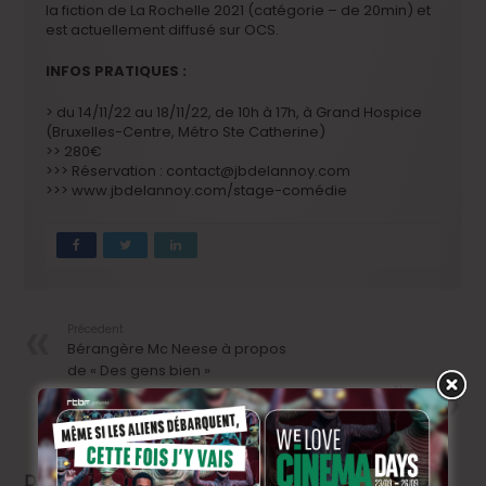
la fiction de La Rochelle 2021 (catégorie – de 20min) et
est actuellement diffusé sur OCS.
INFOS PRATIQUES :
> du 14/11/22 au 18/11/22, de 10h à 17h, à Grand Hospice
(Bruxelles-Centre, Métro Ste Catherine)
>> 280€
>>> Réservation : contact@jbdelannoy.com
>>> www.jbdelannoy.com/stage-comédie
Précedent
Bérangère Mc Neese à propos
de « Des gens bien »
Next
« Des gens bien », la faute à
pas de chance
Related Articles