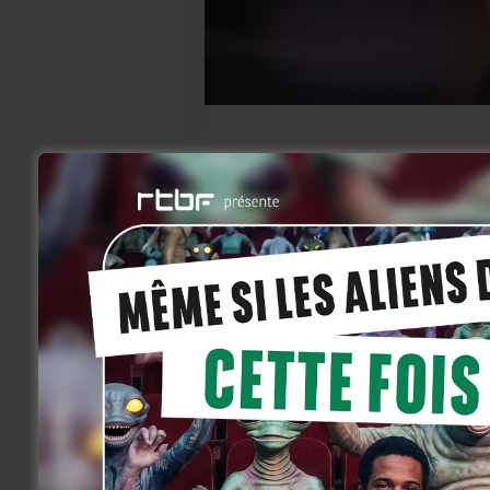
Prix pour la semaine : 380 euros
Public cible : Comédiens professionne
cours de formation dans ces dernière
Places limitées à 12 participants.
Lieu : Bruxelles
Si vous êtes intéressés, envoyez par ma
stage.tdvasbl@gmail.com (les infos su
Numéro de compte : BE 98 0017 1090
(Le paiement valide l’inscription)