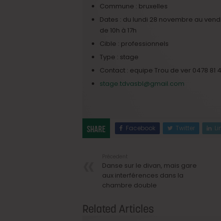
Commune : bruxelles
Dates : du lundi 28 novembre au ven
de 10h à 17h
Cible : professionnels
Type : stage
Contact : equipe Trou de ver 0478 81 4
stage.tdvasbl@gmail.com
Facebook
Twitter
Li
Share
Précedent
Danse sur le divan, mais gare
aux interférences dans la
chambre double
Related Articles