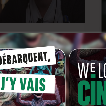
ls issus d’écoles supérieures d’art dramatique ou en
s.
il vos info et CV à l’adresse :
ivront) ou au 0478/ 81 47 62 ou 0497/04 01 87
 5093 avec en communication : nom + stage novembre