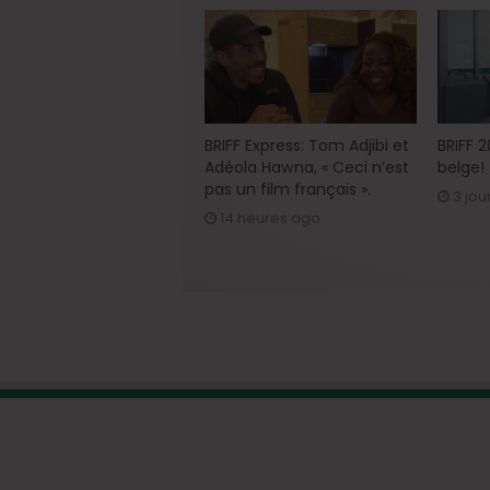
BRIFF Express: Tom Adjibi et
BRIFF 
Adéola Hawna, « Ceci n’est
belge!
pas un film français ».
3 jou
14 heures ago