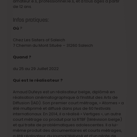
amateur.e.s, professionnel.le.s, et à tous âges à partir
de 12 ans.
Infos pratiques:
Où
?
Chez Les Sisters of Saleich
7 Chemin du Mont Située – 31260 Saleich
Quand ?
du 25 au 29 Juillet 2022
Qui est le réalisateur ?
Arnaud Dufeys est un réalisateur belge, diplômé en
réalisation cinématographique à l’Institut des Arts de
Diffusion (IAD). Son premier court métrage, « Atomes » a
été multiprimé et diffusé dans plus de 60 festivals
internationaux. En 2014, il a réalisé « Vertiges », un autre
court métrage co produit par la RTBF (télévision belge)
et qui traite de problématiques adolescentes. Il a lui-
même produit des documentaires et courts métrages,
a été réalisateur du journal télévisé et d’un pilote de