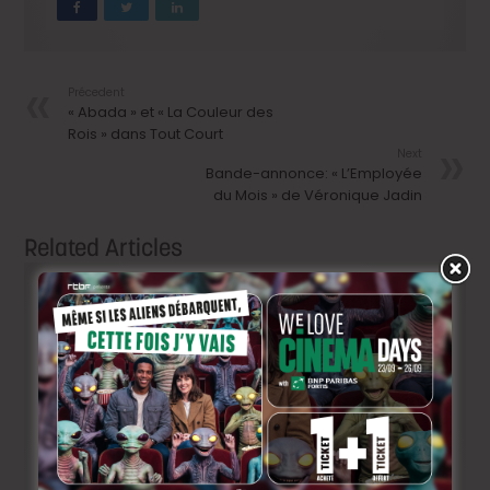
Précedent
« Abada » et « La Couleur des
Rois » dans Tout Court
Next
Bande-annonce: « L’Employée
du Mois » de Véronique Jadin
Related Articles