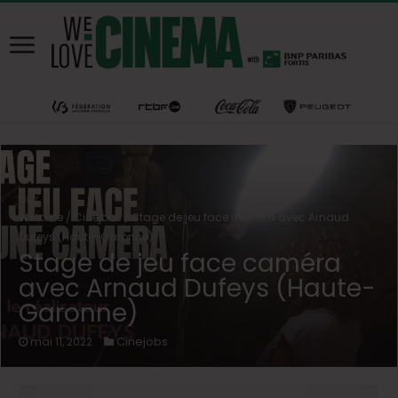
Home
/
Cinejobs
/
Stage de jeu face caméra avec Arnaud
Dufeys (Haute-Garonne)
Stage de jeu face caméra
avec Arnaud Dufeys (Haute-
Garonne)
Cinejobs
mai 11, 2022