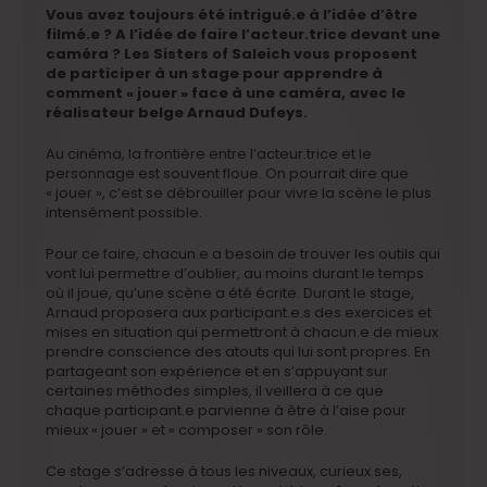
Vous avez toujours été intrigué.e à l’idée d’être
filmé.e ? A l’idée de faire l’acteur.trice devant une
caméra ? Les Sisters of Saleich vous proposent
de participer à un stage pour apprendre à
comment « jouer » face à une caméra, avec le
réalisateur belge Arnaud Dufeys.
Au cinéma, la frontière entre l’acteur.trice et le
personnage est souvent floue. On pourrait dire que
« jouer », c’est se débrouiller pour vivre la scène le plus
intensément possible.
Pour ce faire, chacun.e a besoin de trouver les outils qui
vont lui permettre d’oublier, au moins durant le temps
où il joue, qu’une scène a été écrite. Durant le stage,
Arnaud proposera aux participant.e.s des exercices et
mises en situation qui permettront à chacun.e de mieux
prendre conscience des atouts qui lui sont propres. En
partageant son expérience et en s’appuyant sur
certaines méthodes simples, il veillera à ce que
chaque participant.e parvienne à être à l’aise pour
mieux « jouer » et « composer » son rôle.
Ce stage s’adresse à tous les niveaux, curieux.ses,