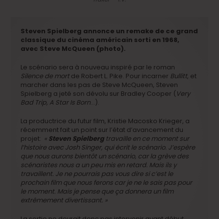
Steven Spielberg annonce un remake de ce grand
classique du cinéma américain sorti en 1968,
avec Steve McQueen (photo).
Le scénario sera à nouveau inspiré par le roman
Silence de mort
de Robert L. Pike. Pour incarner
Bullitt
, et
marcher dans les pas de Steve McQueen, Steven
Spielberg a jeté son dévolu sur Bradley Cooper (
Very
Bad Trip, A Star Is Born
…).
La productrice du futur film, Kristie Macosko Krieger, a
récemment fait un point sur l’état d’avancement du
projet:
«
Steven Spielberg
travaille en ce moment sur
l’histoire avec Josh Singer, qui écrit le scénario. J’espère
que nous aurons bientôt un scénario, car la grève des
scénaristes nous a un peu mis en retard. Mais ils y
travaillent. Je ne pourrais pas vous dire si c’est le
prochain film que nous ferons car je ne le sais pas pour
le moment. Mais je pense que ça donnera un film
extrêmement divertissant. »
La sortie ne devrait donc pas intervenir avant début