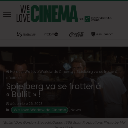
Home
/
We Love Worldwide Cinema
/
Spielberg va se frotter à
« Bullit » !
Spielberg va se frotter à
« Bullit » !
décembre 26, 2023
 We Love Worldwide Cinema
News
,
"Bullitt" Don Gordon, Steve McQueen 1968 Solar Productions Photo by Mel
Traxel ** I.V.