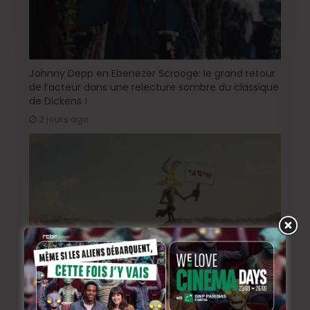
Johnny Depp en Ebenezer Scrooge: le grand retour
de l’acteur dans une relecture sombre du classique
de Dickens !
2 jours ago
« Coyote vs. Acme », le film maudit de Hollywood a
enfin une date de sortie !