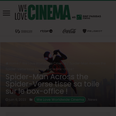
Home
/
We Love Worldwide Cinema
/
Spider-Man Across the
Spider-Verse tisse sa toile sur le box-office !
Spider-Man Across the
Spider-Verse tisse sa toile
sur le box-office !
 We Love Worldwide Cinema
News
juin 6, 2023
,