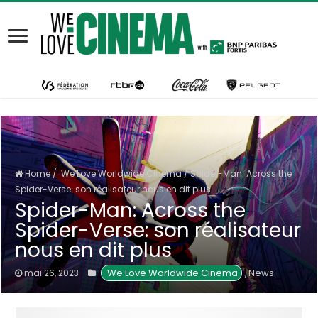
Home
/
We Love Worldwide Cinema
/
Spider-Man: Across the
Spider-Verse: son réalisateur nous en dit plus
Spider-Man: Across the
Spider-Verse: son réalisateur
nous en dit plus
 We Love Worldwide Cinema
News
mai 26, 2023
,