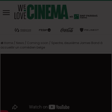
Home
/
News
/
Coming soon
/
Spectre, deuxième James Bond à
accueillir un comédien belge