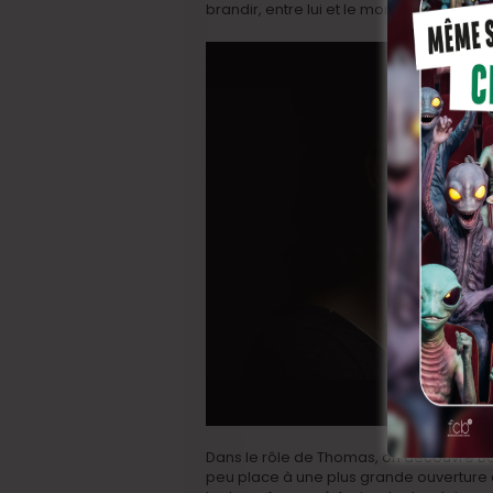
brandir, entre lui et le monde, son micr
Dans le rôle de Thomas, on découvre Bapt
peu place à une plus grande ouverture