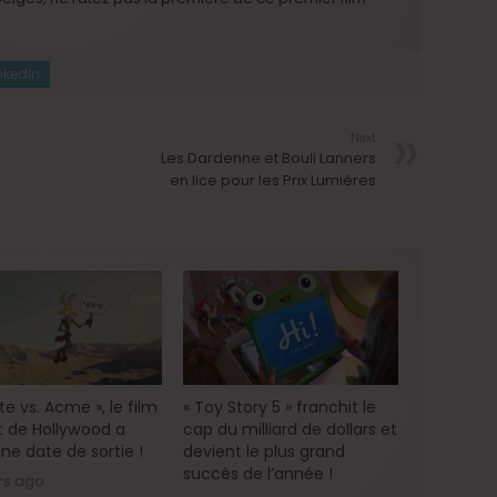
nkedIn
Next
Les Dardenne et Bouli Lanners
en lice pour les Prix Lumières
e vs. Acme », le film
« Toy Story 5 » franchit le
 de Hollywood a
cap du milliard de dollars et
ne date de sortie !
devient le plus grand
succès de l’année !
rs ago