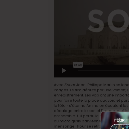
Avec
Sonar
Jean-Philippe Martin se lanc
images. Le film débute par une voix off, u
enregistrement. Les voix ont une importa
pour faire toute la place aux voix, et p
la tête » s’étonne Amina en écoutant les
décalage entre le son et l’image, multi
ont semble-t-il perdu le sens du dialogu
du micro qu’ils parviennent à se livrer, m
mensonge. Pour se retrouver, Thomas a e