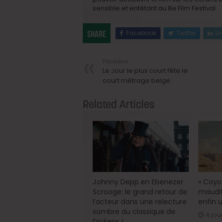
sensible et entêtant au Be Film Festival.
Facebook
Twitter
Li
Share
Précedent
Le Jour le plus court fête le
court métrage belge
Related Articles
Johnny Depp en Ebenezer
« Coyot
Scrooge: le grand retour de
maudit
l’acteur dans une relecture
enfin u
sombre du classique de
4 jou
Dickens !