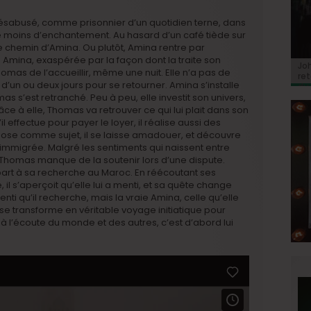
ésabusé, comme prisonnier d’un quotidien terne, dans
re moins d’enchantement. Au hasard d’un café tiède sur
 le chemin d’Amina. Ou plutôt, Amina rentre par
. Amina, exaspérée par la façon dont la traite son
BRI
Jo
BRI
« C
Ca
Thomas de l’accueillir, même une nuit. Elle n’a pas de
« C
ret
Hol
Ma
n d’un ou deux jours pour se retourner. Amina s’installe
du 
s s’est retranché. Peu à peu, elle investit son univers,
grâce à elle, Thomas va retrouver ce qui lui plait dans son
l effectue pour payer le loyer, il réalise aussi des
ose comme sujet, il se laisse amadouer, et découvre
immigrée. Malgré les sentiments qui naissent entre
 Thomas manque de la soutenir lors d’une dispute.
part à sa recherche au Maroc. En réécoutant ses
il s’aperçoit qu’elle lui a menti, et sa quête change
menti qu’il recherche, mais la vraie Amina, celle qu’elle
se transforme en véritable voyage initiatique pour
 l’écoute du monde et des autres, c’est d’abord lui