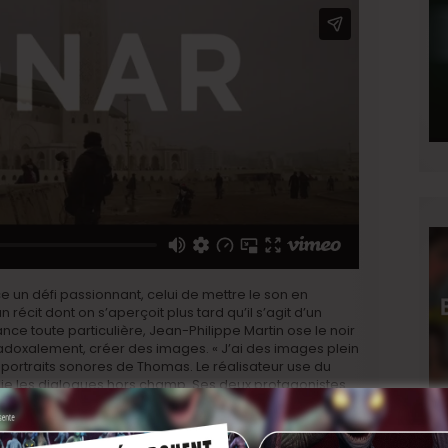
e un défi passionnant, celui de mettre le son en
n récit dont on s’aperçoit plus tard qu’il s’agit d’un
nce toute particulière, Jean-Philippe Martin ose le noir
aradoxalement, créer des images. « J’ai des images plein
 portraits sonores de Thomas. Le réalisateur use du
plie les dialogues hors champ. Ses deux protagonistes
e et de la communication, et ce n’est qu’avec le filtre
ême s’il faut parfois chercher la vérité sous le lustre du
u besoin de s’extraire, de se déraciner, et de