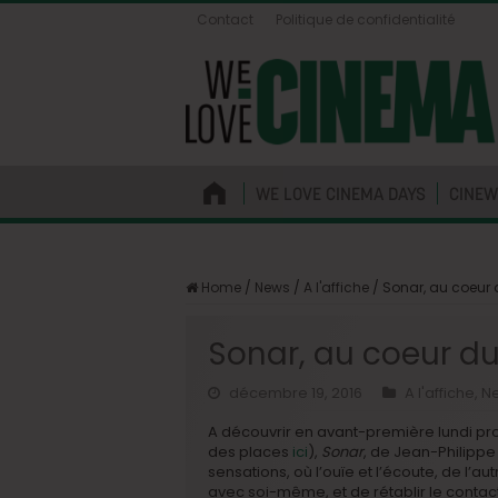
Contact
Politique de confidentialité
WE LOVE CINEMA DAYS
CINEW
Home
/
News
/
A l'affiche
/
Sonar, au coeur 
Sonar, au coeur d
décembre 19, 2016
A l'affiche
,
N
A découvrir en avant-première lundi proc
des places
ici
),
Sonar
, de Jean-Philippe
sensations, où l’ouïe et l’écoute, de 
avec soi-même, et de rétablir le contact