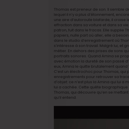
Thomas est preneur de son. Il semble d
lequel il n’y a plus d’étonnement, enco
une aire d’autoroute blafarde, il croise
effraction dans sa voiture et dans sa vie
patron, fuit dans le fracas. Elle supplie 
papiers, nulle part où aller, elle a besoi
dans le studio d’enregistrement où Thoma
s’intéresse à son travail. Malgré lui, et 
métier. En dehors des prises de sons qu’i
portraits sonores. Quand Amina se prop
avec émotion la dureté de son passé d’
eux, Amina le quitte brutalement quand
C’est un électrochoc pour Thomas, qui 
enregistrements pour retrouver sa trace, 
d’objet: ce n’est plus la Amina qui lui a 
lui a cachée. Cette quête biographique 
Thomas, qui découvre qu’en se mettant à
qu’il entend.