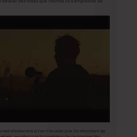
nt deviner des failles que Thomas va s’empresser de
sert d’entendre si l’on n’écoute pas. En attendant de
 belges, ne ratez pas la première de ce premier film