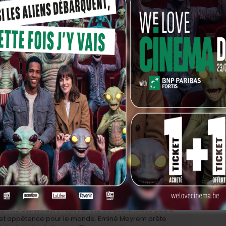
o, passeur de sens.
iste Sornin, dont l’opiniâtreté du début laisse peu à
 et appétence pour le monde. Eminé Meyrem prête