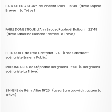
BABY SITTING STORY de Vincent Smitz 19’39 (avec Sophie
Breyer : La Trêve)
FABLE DOMESTIQUE d’Ann Sirot et Raphaël Balboni 22’49
(avec Sandrine Blancke : actrice La Trêve)
PLEIN SOLEIL de Fred Castadot 24’ (Fred Castadot :
scénariste Ennemi Public)
MILLIONNAIRES de Stéphane Bergmans 16’08 (S Bergmans :
scénariste La Trêve)
ZINNEKE de Rémi Allier 19’25 (avec Sam Louwijck : acteur La
Trêve)