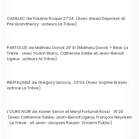
CADILLAC de Pauline Roque 27’24 (Avec Alexia Depicker et
Phil Grandhenry : acteurs La Trêve)
PARTOUZE de Mathieu Donck 20’41 (Mathieu Donck = Réal La
Trêve ; avec Yoann Blanc, Catherine Salée et Jean-Benoit
Ugeux : acteurs la Trêve)
INEFFAçABLE de Gregory Lecocq 23’04 (Avec Sophie Breyer :
actrice La Trêve)
L’OURS NOIR de Xavier Seron et Meryl Fortunat Rossi 15’20
(avec Catherine Salée, Jean-Benoit Ugeux, François Neycken
: La Trêve ; et Jean-Jacques Rausin : Ennemi Public)