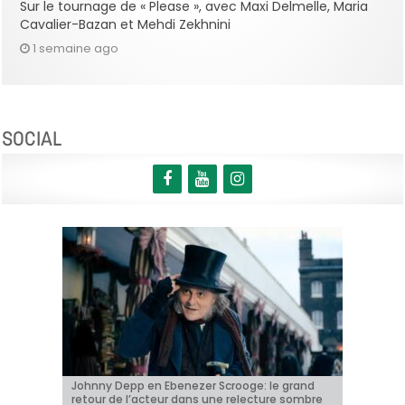
Sur le tournage de « Please », avec Maxi Delmelle, Maria
Cavalier-Bazan et Mehdi Zekhnini
1 semaine ago
SOCIAL
Johnny Depp en Ebenezer Scrooge: le grand
BRIFF 2026: la Compétition belge!
« Coyote vs. Acme », le film maudit de
Capsule #147: « Notre Salut » d’Emmanuel
« Toy Story 5 » franchit le cap du milliard de
retour de l’acteur dans une relecture sombre
Hollywood a enfin une date de sortie !
Marre
dollars et devient le plus grand succès de