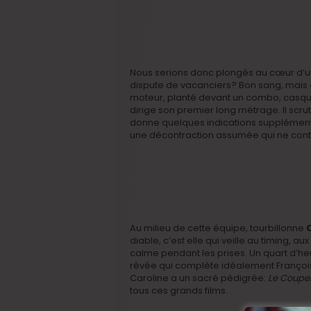
Nous serions donc plongés au cœur d’un
dispute de vacanciers? Bon sang, mais c
moteur, planté devant un combo, casque 
dirige son premier long métrage. Il scrut
donne quelques indications supplémentai
une décontraction assumée qui ne contra
Au milieu de cette équipe, tourbillonne
diable, c’est elle qui veille au timing, a
calme pendant les prises. Un quart d’heu
rêvée qui complète idéalement François, 
Caroline a un sacré pédigrée:
Le Couper
tous ces grands films.