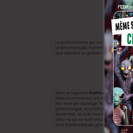
Le jeune homme qui crie dans le
Mobile
cinéma français, nommé aux César po
que derrière sa gueule d’ange, il cach
Avec le fulgurant
Guillaume Gouix
qui 
acteurs principaux. Les deux potes, frère
leur énergie sauvage. Ils en sont le cœur
personnages, au point qu’une fois les c
ensemble, on a du mal à faire le tri entre
deux-là qui se sont rencontrés en 2006 
sont d’authentiques graines de stars !