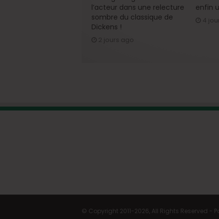
l’acteur dans une relecture
enfin u
sombre du classique de
4 jou
Dickens !
2 jours ago
© Copyright 2011-2026, All Rights Reserved -
P