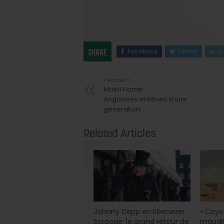
Facebook
Twitter
Li
Share
Précedent
Mobil Home
Angoisses et Rêves d’une
génération.
Related Articles
Johnny Depp en Ebenezer
« Coyot
Scrooge: le grand retour de
maudit