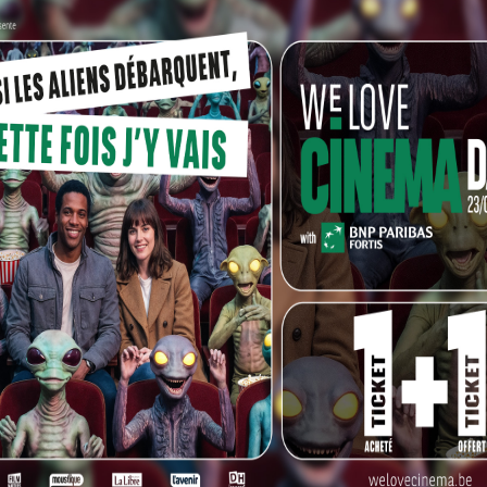
 Home
est
Arthur Dupont
, un des grands espoirs du
ur
Bus Palladium
, un acteur d’autant plus intéressant
e (peu) un tempérament de déconneur hors pair.
arrivera plus tard sur le plateau, Arthur est un des deux
s de sang dans la vie et à l’écran, irradient ce film de
 et la sève, le moteur et l’essence. Ils SONT les
améras éteintes, lorsqu’on les regarde évoluer
 la réalité et la fiction. Une chose est certaine: ces
sur le plateau de
Chacun sa Nuit
de Jean-Marc Barr