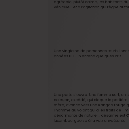
agréable, plutôt calme, les habitants du
véhicule… et à l’agitation qui règne autou
Une vingtaine de personnes tourbillonne
années 80. On entend quelques cris.
Une porte s’ouvre. Une femme sort, en l
caleçon, excédé, qui claque la portière 
mère, avance vers une Kangoo rouge g
l’homme au volant qui a les traits de –
désarmante de naturel… désarmé est
C
luxembourgeoise à la voix envoûtante.