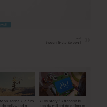
nkedIn
Next
Swooni [Hotel Swooni]
e vs. Acme », le film
« Toy Story 5 » franchit le
 de Hollywood a
cap du milliard de dollars et