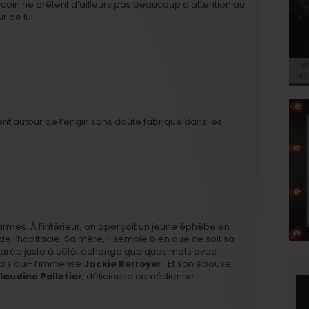
 coin ne prêtent d’ailleurs pas beaucoup d’attention au
r de lui.
BRI
Jo
BRI
« C
Ca
« C
ret
Hol
Ma
du 
nt autour de l’engin sans doute fabriqué dans les
armes. À l’intérieur, on aperçoit un jeune éphèbe en
de l’habitacle. Sa mère, il semble bien que ce soit sa
arée juste à côté, échange quelques mots avec
mais oui- l’immense
Jackie Berroyer
. Et son épouse,
laudine Pelletier
, délicieuse comédienne