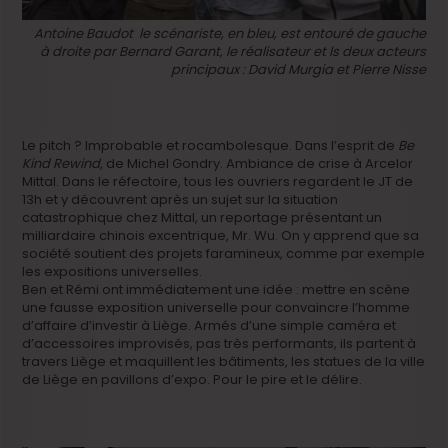
Antoine Baudot le scénariste, en bleu, est entouré de gauche
à droite par Bernard Garant, le réalisateur et ls deux acteurs
principaux : David Murgia et Pierre Nisse
Le pitch ? Improbable et rocambolesque. Dans l’esprit de
Be
Kind Rewind
, de Michel Gondry. Ambiance de crise à Arcelor
Mittal. Dans le réfectoire, tous les ouvriers regardent le JT de
13h et y découvrent après un sujet sur la situation
catastrophique chez Mittal, un reportage présentant un
milliardaire chinois excentrique, Mr. Wu. On y apprend que sa
société soutient des projets faramineux, comme par exemple
les expositions universelles.
Ben et Rémi ont immédiatement une idée : mettre en scène
une fausse exposition universelle pour convaincre l’homme
d’affaire d’investir à Liège. Armés d’une simple caméra et
d’accessoires improvisés, pas très performants, ils partent à
travers Liège et maquillent les bâtiments, les statues de la ville
de Liège en pavillons d’expo. Pour le pire et le délire.