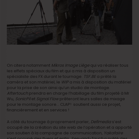
On citera notamment
Mikros Image Liège
qui va réaliser tous
les effets spéciaux du film et qui a mis à disposition un
spécialiste des FX durant le tournage.
TSF.BE
a prêté la
caméra et son matériel, le
WIP
a mis à disposition du matériel
pour la prise de son ainsi qu’un studio de montage.
Aftertouch
prendra en charge l’habillage du film projeté à Mr
Wu,
SonicPil
et
Signal Flow
prêteront leurs salles de mixage
pour le montage sonore… CLAP! soutient aussi ce projet,
financièrement et en services !
A côté du tournage à proprement parler,
Defimedia
s’est
occupé de la création du site web de l’opération et a apporté
son soutien à la campagne de communication,
Yakafaire
s’est occupé des flyers et enfin,
See-and-Touch
a prêté des