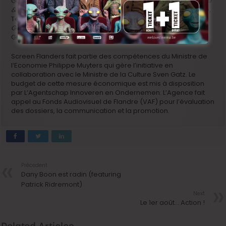
Greenaway (
Eisenstein in Guanajuato
), Wolfgang Becker (
Me
& Kaminski
), Jaco Van Dormael (
Le tout nouveau testament
),
Terence Davies (
A Quiet Passion
), Julien Temple (
You Really
Got Me
), David Leveaux (
The Kaiser’s Last Kiss
) et Felix van
Groeningen (
Belgica
).
Screen Flanders fait partie des compétences du Ministre de
l’Economie Philippe Muyters qui gère l’initiative en
collaboration avec le Ministre de la Culture Sven Gatz. Le
budget de cette mesure économique est mis à disposition
par L’Agentschap Innoveren en Ondernemen. L’Agence fait
appel au Fonds Audiovisuel de Flandre (VAF) pour l’évaluation
des dossiers, la communication et la promotion.
Précedent
Dany Boon est radin (featuring
Patrick Ridremont)
Next
Le 1er août… Action !