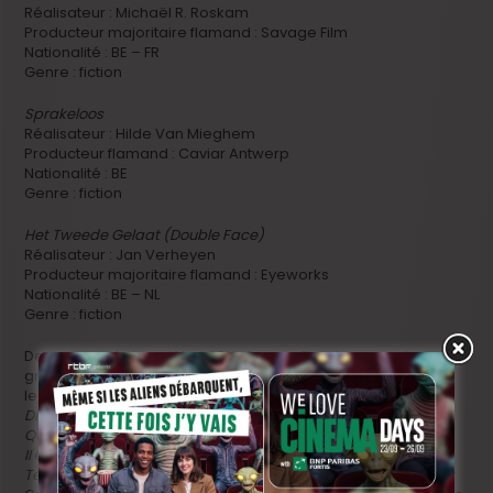
Réalisateur : Michaël R. Roskam
Producteur majoritaire flamand : Savage Film
Nationalité : BE – FR
Genre : fiction
Sprakeloos
Réalisateur : Hilde Van Mieghem
Producteur flamand : Caviar Antwerp
Nationalité : BE
Genre : fiction
Het Tweede Gelaat (Double Face)
Réalisateur : Jan Verheyen
Producteur majoritaire flamand : Eyeworks
Nationalité : BE – NL
Genre : fiction
Depuis sa création début 2012, Screen Flanders a soutenu une
grande variété de coproductions internationales telles que
les film d’animation
Phantom Boy
et
Astérix, le Domaine des
Dieux
, la série historique
La Reine Clandestine
(
The White
Queen
) créée pour la BBC, les séries
The Missing
I &
II
également créée pour la BBC, la série internationale
The
Team
et les nouveaux long-métrages des réalisateurs Peter