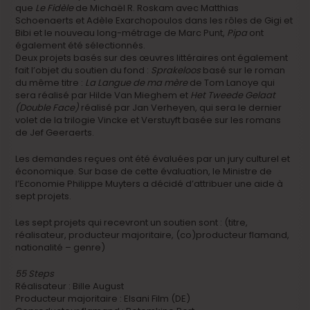
que
Le Fidèle
de Michaël R. Roskam avec Matthias
Schoenaerts et Adèle Exarchopoulos dans les rôles de Gigi et
Bibi et le nouveau long-métrage de Marc Punt,
Pipa
ont
également été sélectionnés.
Deux projets basés sur des œuvres littéraires ont également
fait l’objet du soutien du fond :
Sprakeloos
basé sur le roman
du même titre :
La Langue de ma mère
de Tom Lanoye qui
sera réalisé par Hilde Van Mieghem et
Het Tweede Gelaat
(Double Face)
réalisé par Jan Verheyen, qui sera le dernier
volet de la trilogie Vincke et Verstuyft basée sur les romans
de Jef Geeraerts.
Les demandes reçues ont été évaluées par un jury culturel et
économique. Sur base de cette évaluation, le Ministre de
l’Economie Philippe Muyters a décidé d’attribuer une aide à
sept projets.
Les sept projets qui recevront un soutien sont : (titre,
réalisateur, producteur majoritaire, (co)producteur flamand,
nationalité – genre)
55 Steps
Réalisateur : Bille August
Producteur majoritaire : Elsani Film (DE)