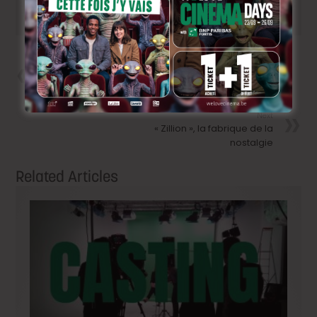
Précedent
Angèle dans le teaser de
« Astérix et Obélix et l’empire du
milieu »
Next
« Zillion », la fabrique de la
nostalgie
Related Articles