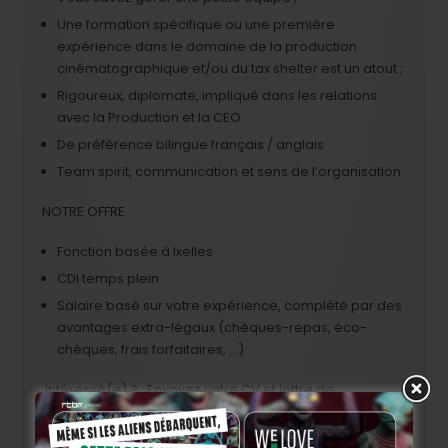
Une formation spécifique ou une première
expérience dans le domaine de la production
cinématographique et/ou du tax shelter
est un atout ;
Rigoureux, diplomate, impliqué dans les relations
avec la Production et la CEO
De préférence bilingue français / anglais
Team spirit, communication et sens de l’organisation
NOTRE OFFRE
Fonction basée à Ixelles
CDI temps plein
Salaire basé sur votre expérience, complété par des
avantages extra-légaux (chèques-repas, éco-
chèques, frais forfaitaires, …)
Intéressé(e) ? : Envoyez votre CV et lettre de
motivation à jobs@scopepictures.com