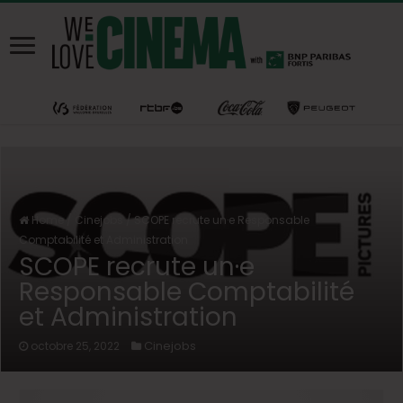
Home
/
Cinejobs
/
SCOPE recrute un·e Responsable
Comptabilité et Administration
SCOPE recrute un·e
Responsable Comptabilité
et Administration
Cinejobs
octobre 25, 2022