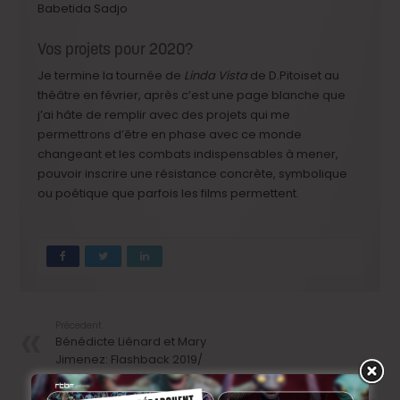
Babetida Sadjo
Vos projets pour 2020?
Je termine la tournée de
Linda Vista
de D.Pitoiset au
théâtre en février, après c’est une page blanche que
j’ai hâte de remplir avec des projets qui me
permettrons d’être en phase avec ce monde
changeant et les combats indispensables à mener,
pouvoir inscrire une résistance concrète, symbolique
ou poétique que parfois les films permettent.
Précedent
Bénédicte Liénard et Mary
Jimenez: Flashback 2019/
Flashforward 2020
Next