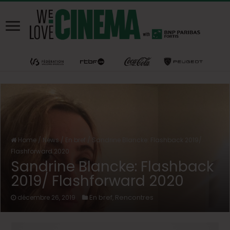
Home
/
News
/
En bref
/
Sandrine Blancke: Flashback 2019/
Flashforward 2020
Sandrine Blancke: Flashback
2019/ Flashforward 2020
En bref
Rencontres
décembre 26, 2019
,