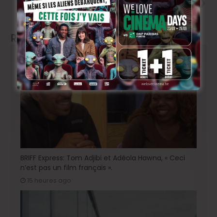
César Diaz: Flashback 2019/
Flashforward 2020
Related Articles
BRIFF Express: Tom Adjibi et Adéola Hawna, « Ceci
n’est pas un film français ».
15 heures ago