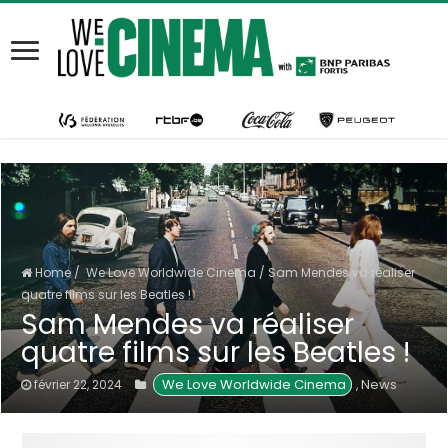
Home
/
We Love Worldwide Cinema
/
Sam Mendes va réaliser
quatre films sur les Beatles !
Sam Mendes va réaliser
quatre films sur les Beatles !
 We Love Worldwide Cinema
News
février 22, 2024
,