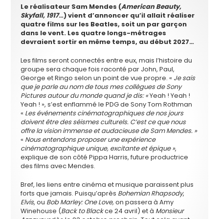
Le réalisateur Sam Mendes (
American Beauty,
Skyfall, 1917
…) vient d’annoncer qu’il allait réaliser
quatre films sur les Beatles, soit un par garçon
dans le vent. Les quatre longs-métrages
devraient sortir en même temps, au début 2027…
Les films seront connectés entre eux, mais l’histoire du
groupe sera chaque fois raconté par John, Paul,
George et Ringo selon un point de vue propre. «
Je sais
que je parle au nom de tous mes collègues de Sony
Pictures autour du monde quand je dis: «
Yeah ! Yeah !
Yeah ! », s’est enflammé le PDG de Sony Tom Rothman
«
Les événements cinématographiques de nos jours
doivent être des séismes culturels. C’est ce que nous
offre la vision immense et audacieuse de Sam Mendes. »
«
Nous entendons proposer une expérience
cinématographique unique, excitante et épique »
,
explique de son côté Pippa Harris, future productrice
des films avec Mendes.
Bref, les liens entre cinéma et musique paraissent plus
forts que jamais. Puisqu’après
Bohemian Rhapsody
,
Elvis
, ou
Bob Marley:
One Love,
on passera à Amy
Winehouse (
Back to Black
ce 24 avril) et à
Monsieur