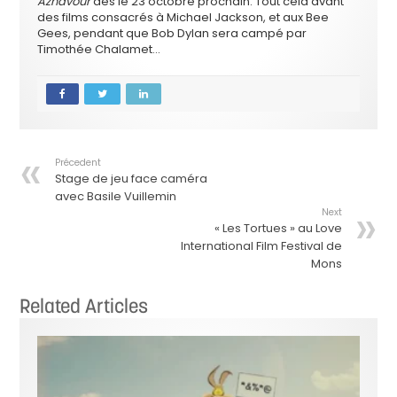
Aznavour
dès le 23 octobre prochain. Tout cela avant
des films consacrés à Michael Jackson, et aux Bee
Gees, pendant que Bob Dylan sera campé par
Timothée Chalamet…
Précedent
Stage de jeu face caméra
avec Basile Vuillemin
Next
« Les Tortues » au Love
International Film Festival de
Mons
Related Articles