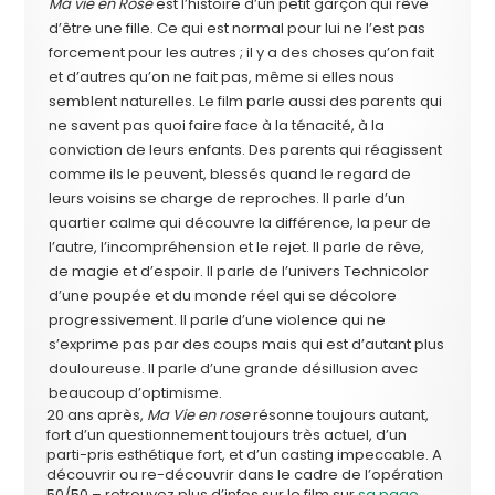
Ma vie en Rose
est l’histoire d’un petit garçon qui rêve
d’être une fille. Ce qui est normal pour lui ne l’est pas
forcement pour les autres ; il y a des choses qu’on fait
et d’autres qu’on ne fait pas, même si elles nous
semblent naturelles. Le film parle aussi des parents qui
ne savent pas quoi faire face à la ténacité, à la
conviction de leurs enfants. Des parents qui réagissent
comme ils le peuvent, blessés quand le regard de
leurs voisins se charge de reproches. Il parle d’un
quartier calme qui découvre la différence, la peur de
l’autre, l’incompréhension et le rejet. Il parle de rêve,
de magie et d’espoir. Il parle de l’univers Technicolor
d’une poupée et du monde réel qui se décolore
progressivement. Il parle d’une violence qui ne
s’exprime pas par des coups mais qui est d’autant plus
douloureuse. Il parle d’une grande désillusion avec
beaucoup d’optimisme.
20 ans après,
Ma Vie en rose
résonne toujours autant,
fort d’un questionnement toujours très actuel, d’un
parti-pris esthétique fort, et d’un casting impeccable. A
découvrir ou re-découvrir dans le cadre de l’opération
50/50 – retrouvez plus d’infos sur le film sur
sa page