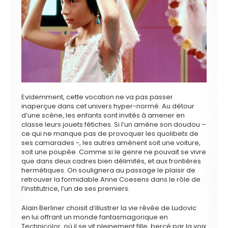
Evidemment, cette vocation ne va pas passer
inaperçue dans cet univers hyper-normé. Au détour
d’une scène, les enfants sont invités à amener en
classe leurs jouets fétiches. Si l’un amène son doudou –
ce qui ne manque pas de provoquer les quolibets de
ses camarades -, les autres amènent soit une voiture,
soit une poupée. Comme si le genre ne pouvait se vivre
que dans deux cadres bien délimités, et aux frontières
hermétiques. On soulignera au passage le plaisir de
retrouver la formidable Anne Coesens dans le rôle de
l’institutrice, l’un de ses premiers.
Alain Berliner choisit d’illustrer la vie rêvée de Ludovic
en lui offrant un monde fantasmagorique en
Technicolor, où il se vit pleinement fille, bercé par la voix