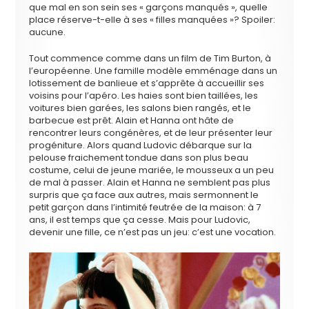
que mal en son sein ses « garçons manqués », quelle
place réserve-t-elle à ses « filles manquées »? Spoiler:
aucune.
Tout commence comme dans un film de Tim Burton, à
l’européenne. Une famille modèle emménage dans un
lotissement de banlieue et s’apprête à accueillir ses
voisins pour l’apéro. Les haies sont bien taillées, les
voitures bien garées, les salons bien rangés, et le
barbecue est prêt. Alain et Hanna ont hâte de
rencontrer leurs congénères, et de leur présenter leur
progéniture. Alors quand Ludovic débarque sur la
pelouse fraichement tondue dans son plus beau
costume, celui de jeune mariée, le mousseux a un peu
de mal à passer. Alain et Hanna ne semblent pas plus
surpris que ça face aux autres, mais sermonnent le
petit garçon dans l’intimité feutrée de la maison: à 7
ans, il est temps que ça cesse. Mais pour Ludovic,
devenir une fille, ce n’est pas un jeu: c’est une vocation.