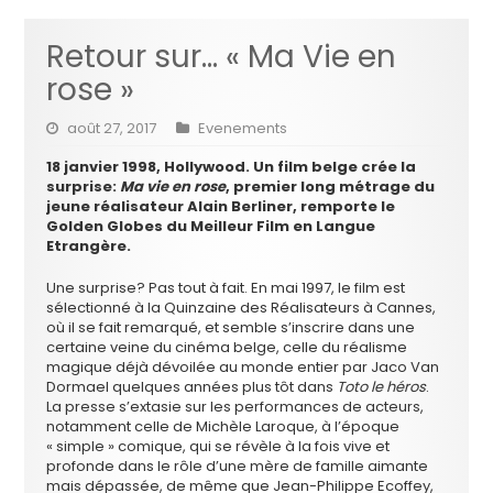
Retour sur… « Ma Vie en
rose »
août 27, 2017
Evenements
18 janvier 1998, Hollywood. Un film belge crée la
surprise:
Ma vie en rose
, premier long métrage du
jeune réalisateur Alain Berliner, remporte le
Golden Globes du Meilleur Film en Langue
Etrangère.
Une surprise? Pas tout à fait. En mai 1997, le film est
sélectionné à la Quinzaine des Réalisateurs à Cannes,
où il se fait remarqué, et semble s’inscrire dans une
certaine veine du cinéma belge, celle du réalisme
magique déjà dévoilée au monde entier par Jaco Van
Dormael quelques années plus tôt dans
Toto le héros
.
La presse s’extasie sur les performances de acteurs,
notamment celle de Michèle Laroque, à l’époque
« simple » comique, qui se révèle à la fois vive et
profonde dans le rôle d’une mère de famille aimante
mais dépassée, de même que Jean-Philippe Ecoffey,