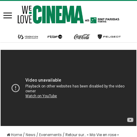
Home
/
News
/
Evenements
/
Retour sur… « Ma Vie en rose »