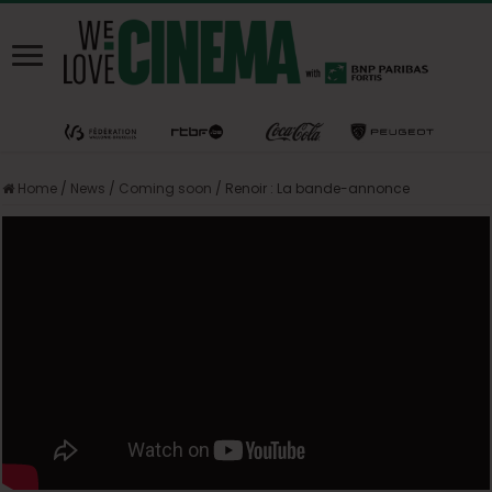
Home
/
News
/
Coming soon
/
Renoir : La bande-annonce