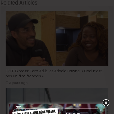
Related Articles
BRIFF Express: Tom Adjibi et Adéola Hawna, « Ceci n’est
pas un film français ».
3 jours ago