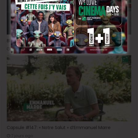
BRIFF 2026: la Compétition belge!
5 jours ago
Capsule #147: « Notre Salut » d’Emmanuel Marre
7 jours ago