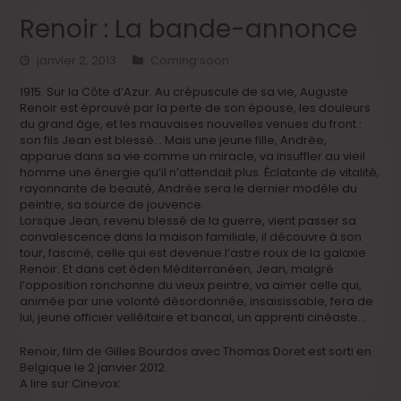
Renoir : La bande-annonce
janvier 2, 2013
Coming soon
1915. Sur la Côte d’Azur. Au crépuscule de sa vie, Auguste
Renoir est éprouvé par la perte de son épouse, les douleurs
du grand âge, et les mauvaises nouvelles venues du front :
son fils Jean est blessé… Mais une jeune fille, Andrée,
apparue dans sa vie comme un miracle, va insuffler au vieil
homme une énergie qu’il n’attendait plus. Éclatante de vitalité,
rayonnante de beauté, Andrée sera le dernier modèle du
peintre, sa source de jouvence.
Lorsque Jean, revenu blessé de la guerre, vient passer sa
convalescence dans la maison familiale, il découvre à son
tour, fasciné, celle qui est devenue l’astre roux de la galaxie
Renoir. Et dans cet éden Méditerranéen, Jean, malgré
l’opposition ronchonne du vieux peintre, va aimer celle qui,
animée par une volonté désordonnée, insaisissable, fera de
lui, jeune officier velléitaire et bancal, un apprenti cinéaste…
Renoir, film de Gilles Bourdos avec Thomas Doret est sorti en
Belgique le 2 janvier 2012.
A lire sur Cinevox: