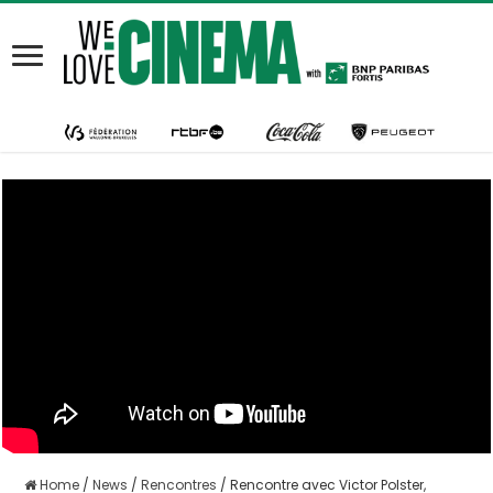
Home
/
News
/
Rencontres
/
Rencontre avec Victor Polster,