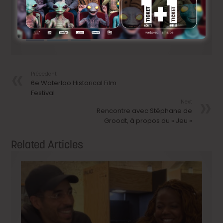
Précedent
6e Waterloo Historical Film
Festival
Next
Rencontre avec Stéphane de
Groodt, à propos du « Jeu »
Related Articles