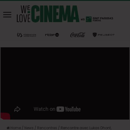
Home
/
News
/
Rencontres
/
Rencontre avec Lukas Dhont,