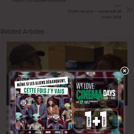
Fiston – La bande-annonce
Next
Photo du jour – vendredi 28
mars 2014
Related Articles
BRIFF Express: Tom Adjibi et Adéola Hawna, « Ceci n’est
pas un film français ».
4 heures ago