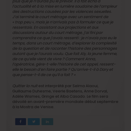
plus que je n’aurais pu le prévoir. Il a fait écho à
l’actualité et à la mise en lumière soudaine de l’ampleur
des destructions causées par les violences sexuelles.
J’ai terminé le court métrage avec un sentiment de
« trop peu », mais je n’arrivais pas à formuler ce que je
ressentais. En assistant aux projections et aux
discussions autour du court métrage, j’ai fini par
comprendre ce que j’avais ressenti : je n’avais pas eu le
temps, dans un court métrage, d’explorer la complexité
de la question et de raconter l’histoire des personnages
autant que je l’aurais voulu. Que fait Aly, la jeune femme,
de ce qu’elle vient de vivre ? Comment Anna,
l’opératrice, gère-t-elle l’histoire de cet appel, ressent-
elle le besoin d’en faire partie ? Qu’arrive-t-il à Dary et
que pense-t-il de ce qu’il a fait ? »
Quitter la nuit
est interprété par Selma Alaoui,
Guillaume Duhesme, Veerle Baetens, Anne Dorval,
Adèle Wismes, Gringe et Alba Casado. Le film sera
dévoilé en avant-première mondiale début septembre
à la Mostra de Venise.