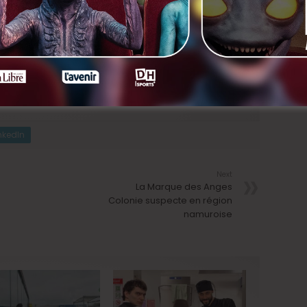
r gagner des tickets de cinéma pour le film Cinevox
ix.
nkedIn
Next
La Marque des Anges
Colonie suspecte en région
namuroise