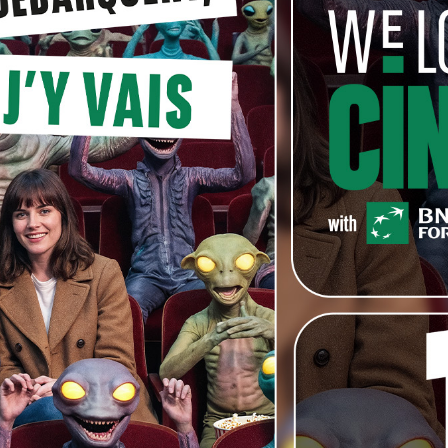
nnocente n’ayant pas accès aux réponses a choisi 1333.
ont donné une bonne réponse et un nombre se
ent deux invitations chacune.
otera donc que tous les gagnants de nos trois concours
t des gagnantes.