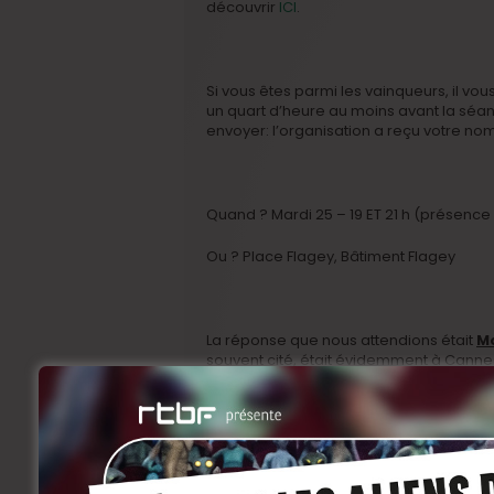
découvrir
ICI
.
Si vous êtes parmi les vainqueurs, il vou
un quart d’heure au moins avant la séan
envoyer: l’organisation a reçu votre nom
Quand ? Mardi 25 – 19 ET 21 h (présence 
Ou ? Place Flagey, Bâtiment Flagey
La réponse que nous attendions était
M
souvent cité, était évidemment à Cannes
Hahaha, oui, nous sommes ainsi. Une bo
très attentifs.
Pour départager les participants, nous 