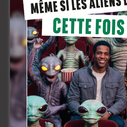
nombre entre 1 et 5000. Une personne i
Ce sont donc, les trois personnes qui 
rapprochant le plus de 1333 qui remport
A savoir :
Julie De Wispelaere
Camille Dequeker
Anaïs Lambert
Sabrina assabah
Amandine Schneider-Depouhon
Soit, à nouveau, cinq demoiselles. On n
consacrés au Brussels Film Festival son