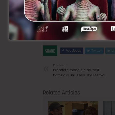
Bon amusement !
Un nouveau concours est en ligne
ICI
pou
de votre choix dans la salle de votre cho
Facebook
Twitter
Li
Share
Précedent
Première mondiale de Post
Partum au Brussels Film Festival
Related Articles