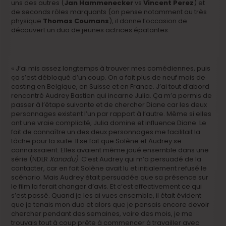
uns des autres (
Jan Hammenecker
vs
Vincent Perez
) et
de seconds rôles marquants (on pense notamment au très
physique
Thomas Coumans
), il donne l’occasion de
découvert un duo de jeunes actrices épatantes.
« J’ai mis assez longtemps à trouver mes comédiennes, puis
ça s’est débloqué d’un coup. On a fait plus de neuf mois de
casting en Belgique, en Suisse et en France. J’ai tout d’abord
rencontré Audrey Bastien qui incarne Julia. Ça m’a permis de
passer à l’étape suivante et de chercher Diane car les deux
personnages existent l’un par rapport à l’autre. Même si elles
ont une vraie complicité, Julia domine et influence Diane. Le
fait de connaître un des deux personnages me facilitait la
tâche pour la suite. Il se fait que Solène et Audrey se
connaissaient. Elles avaient même joué ensemble dans une
série (NDLR
Xanadu)
. C’est Audrey qui m’a persuadé de la
contacter, car en fait Solène avait lu et initialement refusé le
scénario. Mais Audrey était persuadée que sa présence sur
le film la ferait changer d’avis. Et c’est effectivement ce qui
s’est passé. Quand je les ai vues ensemble, il était évident
que je tenais mon duo et alors que je pensais encore devoir
chercher pendant des semaines, voire des mois, je me
trouvais tout à coup prête à commencer à travailler avec