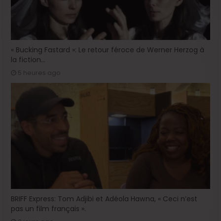
« Bucking Fastard »: Le retour féroce de Werner Herzog à
la fiction…
5 heures ago
BRIFF Express: Tom Adjibi et Adéola Hawna, « Ceci n’est
pas un film français ».