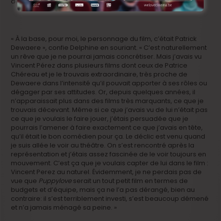
de ces dernières prestations.
« À la base, pour moi, le personnage du film, c’était Patrick
Dewaere », confie Delphine en souriant. « C’est naturellement
un rêve que je ne pourrai jamais concrétiser. Mais j’avais vu
Vincent Pérez dans plusieurs films dont ceux de Patrice
Chéreau et je le trouvais extraordinaire, très proche de
Dewaere dans l’intensité qu’il pouvait apporter à ses rôles ou
dégager par ses attitudes. Or, depuis quelques années, il
n’apparaissait plus dans des films très marquants, ce que je
trouvais décevant. Même si ce que j’avais vu de lui n’était pas
ce que je voulais le faire jouer, j’étais persuadée que je
pourrais l’amener à faire exactement ce que j’avais en tête,
qu’il était le bon comédien pour ça. Le déclic est venu quand
je suis allée le voir au théâtre. On s’est rencontré après la
représentation et j’étais assez fascinée de le voir toujours en
mouvement. C’est ça que je voulais capter de lui dans le film :
Vincent Perez au naturel. Évidemment, je ne perdais pas de
vue que
Puppylove
serait un tout petit film en termes de
budgets et d’équipe, mais ça ne l’a pas dérangé, bien au
contraire: il s’est terriblement investi, s’est beaucoup démené
et n’a jamais ménagé sa peine. »