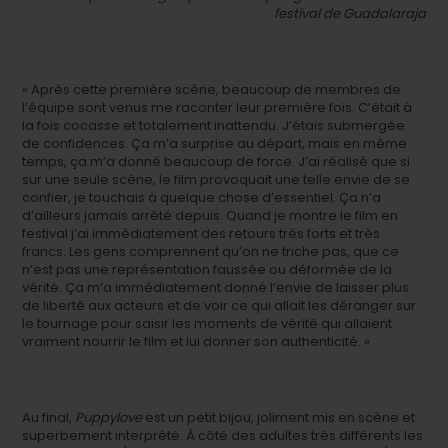
festival de Guadalaraja
« Après cette première scène, beaucoup de membres de
l’équipe sont venus me raconter leur première fois. C’était à
la fois cocasse et totalement inattendu. J’étais submergée
de confidences. Ça m’a surprise au départ, mais en même
temps, ça m’a donné beaucoup de force. J’ai réalisé que si
sur une seule scène, le film provoquait une telle envie de se
confier, je touchais à quelque chose d’essentiel. Ça n’a
d’ailleurs jamais arrêté depuis. Quand je montre le film en
festival j’ai immédiatement des retours très forts et très
francs. Les gens comprennent qu’on ne triche pas, que ce
n’est pas une représentation faussée ou déformée de la
vérité. Ça m’a immédiatement donné l’envie de laisser plus
de liberté aux acteurs et de voir ce qui allait les déranger sur
le tournage pour saisir les moments de vérité qui allaient
vraiment nourrir le film et lui donner son authenticité. »
Au final,
Puppylove
est un petit bijou, joliment mis en scène et
superbement interprété. À côté des adultes très différents les