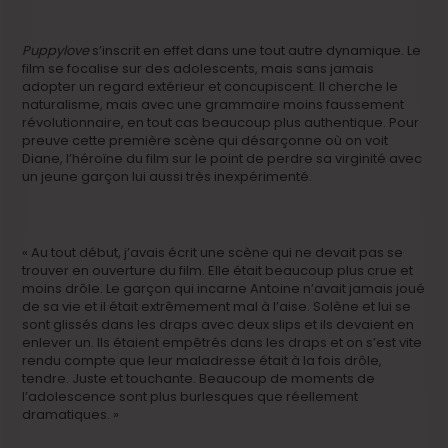
Puppylove
s’inscrit en effet dans une tout autre dynamique. Le
film se focalise sur des adolescents, mais sans jamais
adopter un regard extérieur et concupiscent. Il cherche le
naturalisme, mais avec une grammaire moins faussement
révolutionnaire, en tout cas beaucoup plus authentique. Pour
preuve cette première scène qui désarçonne où on voit
Diane, l’héroïne du film sur le point de perdre sa virginité avec
un jeune garçon lui aussi très inexpérimenté.
« Au tout début, j’avais écrit une scène qui ne devait pas se
trouver en ouverture du film. Elle était beaucoup plus crue et
moins drôle. Le garçon qui incarne Antoine n’avait jamais joué
de sa vie et il était extrêmement mal à l’aise. Solène et lui se
sont glissés dans les draps avec deux slips et ils devaient en
enlever un. Ils étaient empêtrés dans les draps et on s’est vite
rendu compte que leur maladresse était à la fois drôle,
tendre. Juste et touchante. Beaucoup de moments de
l’adolescence sont plus burlesques que réellement
dramatiques. »