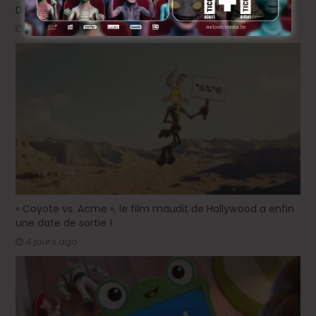
Dickens !
1 jour ago
« Coyote vs. Acme », le film maudit de Hollywood a enfin
une date de sortie !
4 jours ago