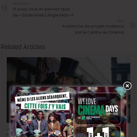
Précedent
Et vous, vous en pensez quoi
de « Dode Hoek/ Angle Mort »?
Next
Avalanche de projets soutenus
par le Centre du Cinéma
Related Articles
Johnny Depp en Ebenezer Scrooge: le grand retour de
l’acteur dans une relecture sombre du classique de