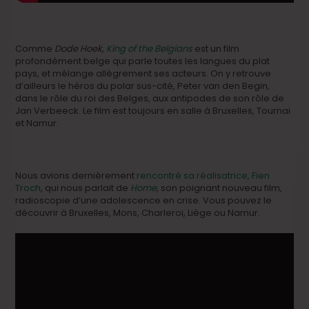
Comme
Dode Hoek,
King of the Belgians
est un film
profondément belge qui parle toutes les langues du plat
pays, et mélange allègrement ses acteurs. On y retrouve
d’ailleurs le héros du polar sus-cité, Peter van den Begin,
dans le rôle du roi des Belges, aux antipodes de son rôle de
Jan Verbeeck. Le film est toujours en salle à Bruxelles, Tournai
et Namur.
Nous avions dernièrement
rencontré sa réalisatrice, Fien
Troch
, qui nous parlait de
Home
, son poignant nouveau film,
radioscopie d’une adolescence en crise. Vous pouvez le
découvrir à Bruxelles, Mons, Charleroi, Liège ou Namur.