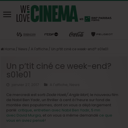
Home
/
News
/
A l'affiche
/
Un p’tit ciné ce week-end? s01e01
Un p’tit ciné ce week-end?
s01e01
janvier 27, 2017
A l'affiche
,
News
Ce mercredi est sorti
Dode Hoek/ Angle Mort
, le nouveau film
de Nabil Ben Yadir, un thriller à cent à l’heure sur fond de
montée des populismes, dont on vous a déjà largement
parlé:
critique
,
entretien avec Nabil Ben Yadir
,
5 mn
avec David Murgia
, et on vous a même demandé
ce que
vous en aviez pensé
!