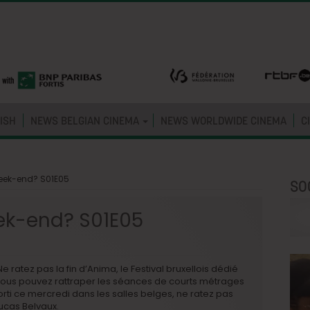
ISH
NEWS BELGIAN CINEMA
NEWS WORLDWIDE CINEMA
C
 week-end? S01E05
SO
eek-end? S01E05
 ratez pas la fin d’Anima, le Festival bruxellois dédié
ous pouvez rattraper les séances de courts métrages
orti ce mercredi dans les salles belges, ne ratez pas
ucas Belvaux.