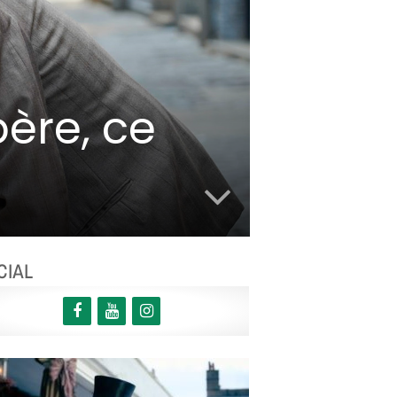
père, ce
CIAL