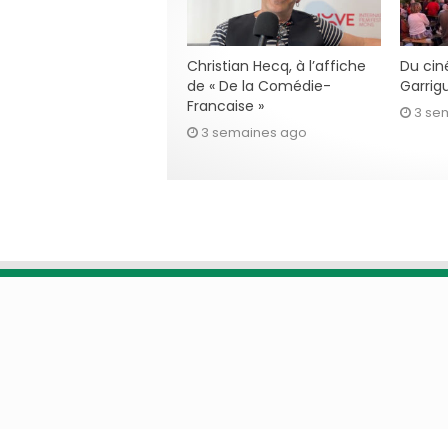
Christian Hecq, à l’affiche
Du cin
de « De la Comédie-
Garrig
Francaise »
3 se
3 semaines ago