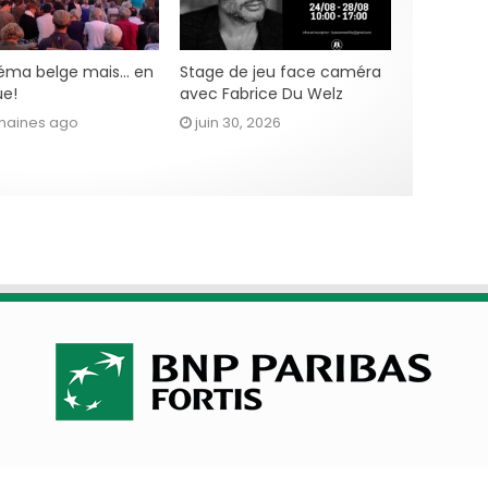
éma belge mais… en
Stage de jeu face caméra
ue!
avec Fabrice Du Welz
maines ago
juin 30, 2026