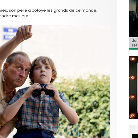
 vies, son père a côtoyé les grands de ce monde,
endre meilleur.
Jo
BRI
« C
Ca
« T
ret
Hol
Ma
dol
du 
l’a