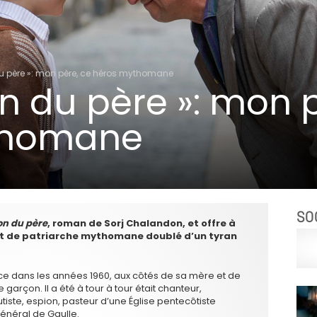
du père »: mon père, ce héros mythomane
on du père »: mon 
thomane
SO
on du père
, roman de Sorj Chalandon, et offre à
nt de patriarche mythomane doublé d’un tyran
vince dans les années 1960, aux côtés de sa mère et de
garçon. Il a été à tour à tour était chanteur,
tiste, espion, pasteur d’une Église pentecôtiste
énéral de Gaulle.