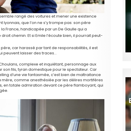
l semble rangé des voitures et mener une existence
t lyonnais, que l’on ne s’y trompe pas: son père
la France, handicapée par un De Gaulle qui a
oit chemin. Et si Emile l’écoute bien, il pourrait peut-
n père, car harassé par tant de responsabilités, il est
i peuvent laisser des traces…
Choulans, complexe et inquiétant, personnage aux
 son fils, tyran domestique pour le spectateur. Car
telling d’une vie fantasmée, c’est bien de maltraitance
 La mère, comme anesthésiée par les délires mortifères
s, en totale admiration devant ce père flamboyant, qui
ngée.