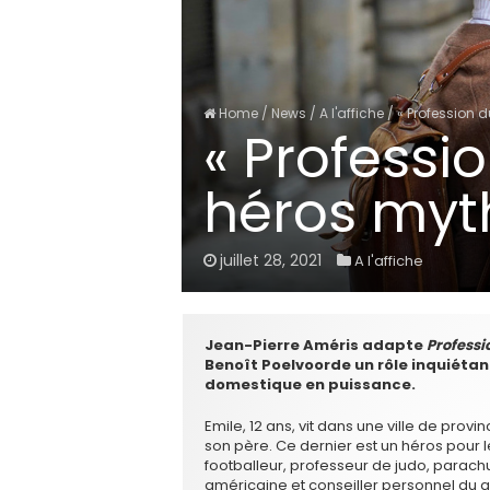
Home
/
News
/
A l'affiche
/
« Profession 
« Professi
héros my
juillet 28, 2021
A l'affiche
Jean-Pierre Améris adapte
Professi
Benoît Poelvoorde un rôle inquiéta
domestique en puissance.
Emile, 12 ans, vit dans une ville de pro
son père. Ce dernier est un héros pour le 
footballeur, professeur de judo, parachu
américaine et conseiller personnel du g