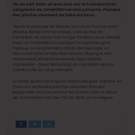
On en sait donc un peu plus sur la transposition
sanglante de
Cendrillon
version pétoche. Puisque
des photos viennent de faire surface…
Après le passage de Winnie l’ourson à l’horreur avec
Blood & Honey
sorti l’an passé, c’est au tour de
Cendrillon de casser son image d’histoire pour enfants
avec ce
Cinderella’s Curse
que l’on sent bien gore.
Puisque, sur les premiers clichés de tournage, on
découvre l’actrice Kelly Rian Sanson (Aperçue très
récemment, et très brièvement, dans
Mission:
Impossible – Dead Reckoning
) en Cendrillon version
Carrie
, toute de sang maculée.
La sortie du film est toujours annoncée pour octobre. Un
mois où il ne faudra pas trop chercher l’horreur
puisqu’elle sera souvent sur les écrans avec le retour
de l’
Exorciste
le 11 et
Saw X
le 25 ! Bref, ça va saigner…