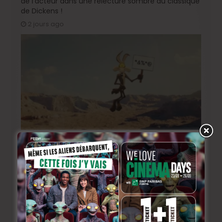
de l’acteur dans une relecture sombre du classique
de Dickens !
2 jours ago
« Coyote vs. Acme », le film maudit de Hollywood a
enfin une date de sortie !
4 jours ago