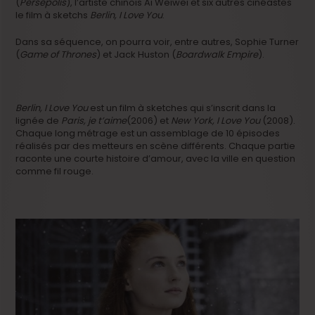
(
Persepolis
), l’artiste chinois Ai Weiwei et six autres cinéastes
le film à sketchs
Berlin, I Love You
.
Dans sa séquence, on pourra voir, entre autres, Sophie Turner
(
Game of Thrones
) et Jack Huston (
Boardwalk Empire
).
Berlin, I Love You
est un film à sketches qui s’inscrit dans la
lignée de
Paris, je t’aime
(2006) et
New York, I Love You
(2008).
Chaque long métrage est un assemblage de 10 épisodes
réalisés par des metteurs en scène différents. Chaque partie
raconte une courte histoire d’amour, avec la ville en question
comme fil rouge.