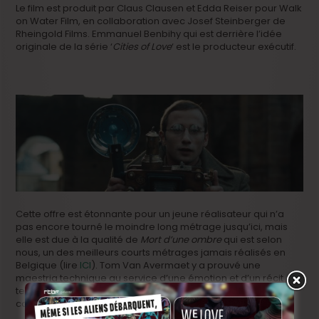
Le film est produit par Claus Clausen et Edda Reiser pour Walk
on Water Film, en collaboration avec Josef Steinberger de
Rheingold Films. Emmanuel Benbihy qui est derrière l’idée
originale de la série ‘
Cities of Love
‘ est le producteur exécutif.
Cette offre est étonnante pour un jeune réalisateur qui n’a
pas encore tourné le moindre long métrage jusqu’ici, mais
elle est due à la qualité de
Mort d’une ombre
qui est selon
nous, un des meilleurs courts métrages jamais réalisés en
Belgique (lire
ICI
). Tom Van Avermaet y a prouvé une
maestria technique au service d’une émotion et d’un récit
tendu et surprenant. L’inévitable promesse d’une grande
carrière.