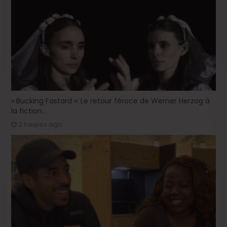
« Bucking Fastard »: Le retour féroce de Werner Herzog à
la fiction…
2 heures ago