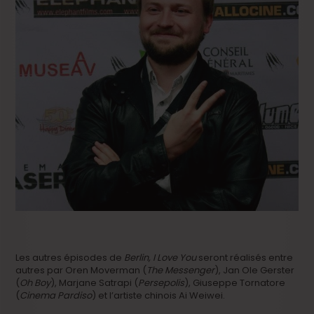
Les autres épisodes de
Berlin, I Love You
seront réalisés entre
autres par Oren Moverman (
The Messenger
), Jan Ole Gerster
(
Oh Boy
), Marjane Satrapi (
Persepolis
), Giuseppe Tornatore
(
Cinema Pardiso
) et l’artiste chinois Ai Weiwei.