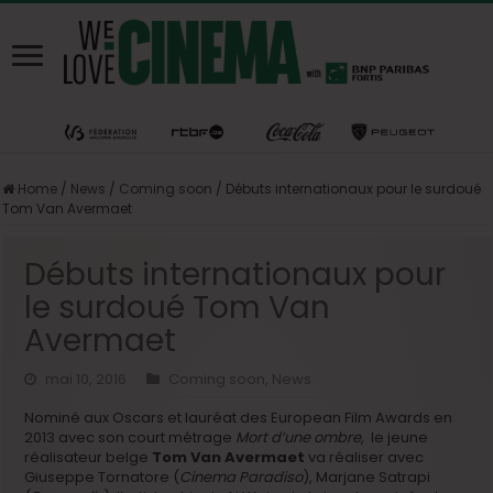
Home
/
News
/
Coming soon
/
Débuts internationaux pour le surdoué
Tom Van Avermaet
Débuts internationaux pour
le surdoué Tom Van
Avermaet
mai 10, 2016
Coming soon
,
News
Nominé aux Oscars et lauréat des European Film Awards en
2013 avec son court métrage
Mort d’une ombre
, le jeune
réalisateur belge
Tom Van Avermaet
va réaliser avec
Giuseppe Tornatore (
Cinema Paradiso
), Marjane Satrapi