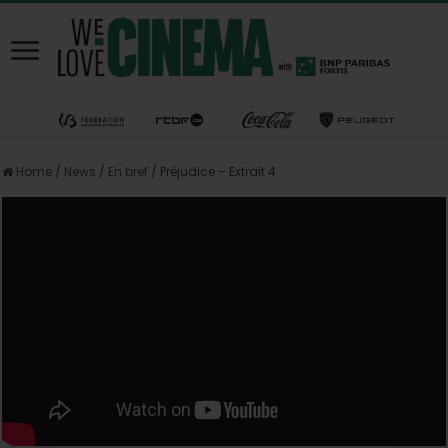
Home
/
News
/
En bref
/
Préjudice – Extrait 4