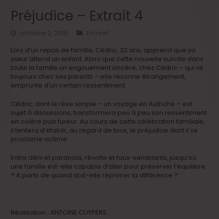
Préjudice – Extrait 4
octobre 2, 2015
En bref
Lors d’un repas de famille, Cédric, 32 ans, apprend que sa
sœur attend un enfant. Alors que cette nouvelle suscite dans
toute la famille un engouement sincère, chez Cédric – qui vit
toujours chez ses parents – elle résonne étrangement,
emprunte d’un certain ressentiment.
Cédric, dont le rêve simple – un voyage en Autriche – est
sujet à discussions, transformera peu à peu son ressentiment
en colère puis fureur. Au cours de cette célébration familiale,
il tentera d’établir, au regard de tous, le préjudice dont il se
proclame victime.
Entre déni et paranoïa, révolte et faux-semblants, jusqu’où
une famille est-elle capable d’aller pour préserver l’équilibre
? A partir de quand doit-elle réprimer la différence ?
Réalisation : ANTOINE CUYPERS