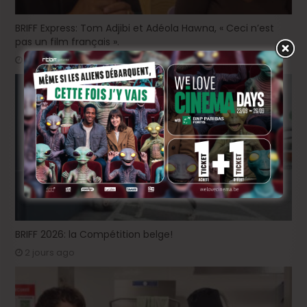
BRIFF Express: Tom Adjibi et Adéola Hawna, « Ceci n’est
pas un film français ».
9 heures ago
BRIFF 2026: la Compétition belge!
2 jours ago