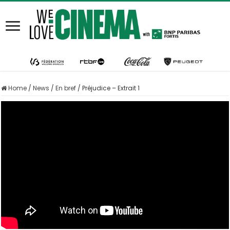
Home
/
News
/
En bref
/
Préjudice – Extrait 1