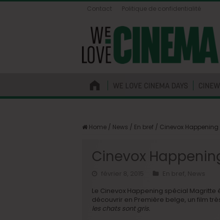
Contact
Politique de confidentialité
WE LOVE CINEMA DAYS
CINEW
Home
/
News
/
En bref
/
Cinevox Happening :
Cinevox Happening 
février 8, 2015
En bref
,
News
Le Cinevox Happening spécial Magritte ét
découvrir en Première belge, un film très 
les chats sont gris.