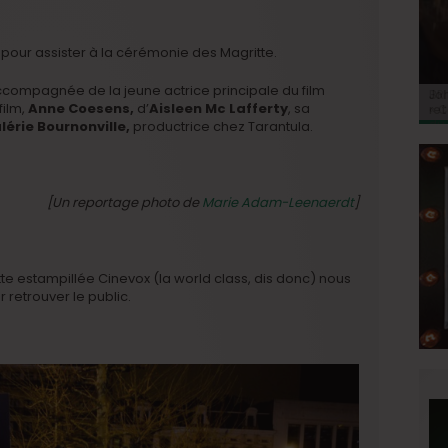
 pour assister à la cérémonie des Magritte.
ccompagnée de la jeune actrice principale du film
BRI
Jo
BRI
« C
Ca
film,
Anne Coesens,
d’
Aisleen Mc Lafferty
, sa
« C
ret
Hol
Ma
du 
lérie Bournonville,
productrice chez Tarantula.
[Un reportage photo de
Marie Adam-Leenaerdt
]
ette estampillée Cinevox (la world class, dis donc) nous
retrouver le public.