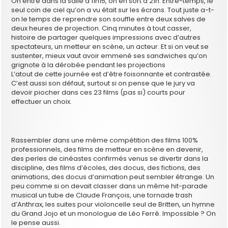
On entre dans la salle à 11h15, on en sort à 21h. Entre-temps, le
seul coin de ciel qu’on a vu était sur les écrans. Tout juste a-t-
on le temps de reprendre son souffle entre deux salves de
deux heures de projection. Cinq minutes à tout casser,
histoire de partager quelques impressions avec d’autres
spectateurs, un metteur en scène, un acteur. Et si on veut se
sustenter, mieux vaut avoir emmené ses sandwiches qu’on
grignote à la dérobée pendant les projections
L’atout de cette journée est d’être foisonnante et contrastée.
C’est aussi son défaut, surtout si on pense que le jury va
devoir piocher dans ces 23 films (pas si) courts pour
effectuer un choix.
Rassembler dans une même compétition des films 100%
professionnels, des films de metteur en scène en devenir,
des perles de cinéastes confirmés venus se divertir dans la
discipline, des films d’écoles, des docus, des fictions, des
animations, des docus d’animation peut sembler étrange. Un
peu comme si on devait classer dans un même hit-parade
musical un tube de Claude François, une tornade trash
d’Anthrax, les suites pour violoncelle seul de Britten, un hymne
du Grand Jojo et un monologue de Léo Ferré. Impossible ? On
le pense aussi.