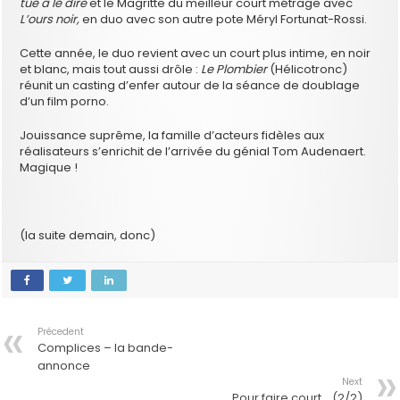
tue à le dire
et le Magritte du meilleur court métrage avec
L’ours noir,
en duo avec son autre pote Méryl Fortunat-Rossi.
Cette année, le duo revient avec un court plus intime, en noir
et blanc, mais tout aussi drôle :
Le Plombier
(Hélicotronc)
réunit un casting d’enfer autour de la séance de doublage
d’un film porno.
Jouissance suprême, la famille d’acteurs fidèles aux
réalisateurs s’enrichit de l’arrivée du génial Tom Audenaert.
Magique !
(la suite demain, donc)
Précedent
Complices – la bande-
annonce
Next
Pour faire court… (2/2)