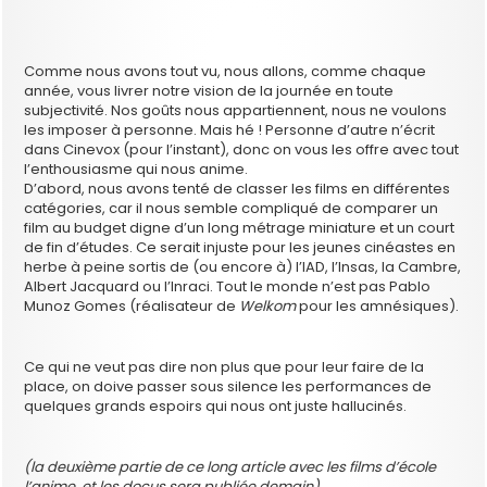
Comme nous avons tout vu, nous allons, comme chaque
année, vous livrer notre vision de la journée en toute
subjectivité. Nos goûts nous appartiennent, nous ne voulons
les imposer à personne. Mais hé ! Personne d’autre n’écrit
dans Cinevox (pour l’instant), donc on vous les offre avec tout
l’enthousiasme qui nous anime.
D’abord, nous avons tenté de classer les films en différentes
catégories, car il nous semble compliqué de comparer un
film au budget digne d’un long métrage miniature et un court
de fin d’études. Ce serait injuste pour les jeunes cinéastes en
herbe à peine sortis de (ou encore à) l’IAD, l’Insas, la Cambre,
Albert Jacquard ou l’Inraci. Tout le monde n’est pas Pablo
Munoz Gomes (réalisateur de
Welkom
pour les amnésiques).
Ce qui ne veut pas dire non plus que pour leur faire de la
place, on doive passer sous silence les performances de
quelques grands espoirs qui nous ont juste hallucinés.
(la deuxième partie de ce long article avec les films d’école
l’anime, et les docus sera publiée demain)