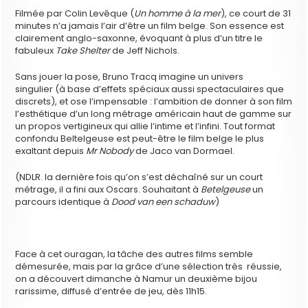
Filmée par Colin Levêque (
Un homme à la mer
), ce court de 31
minutes n’a jamais l’air d’être un film belge. Son essence est
clairement anglo-saxonne, évoquant à plus d’un titre le
fabuleux
Take Shelter
de Jeff Nichols.
Sans jouer la pose, Bruno Tracq imagine un univers
singulier (à base d’effets spéciaux aussi spectaculaires que
discrets), et ose l’impensable : l’ambition de donner à son film
l’esthétique d’un long métrage américain haut de gamme sur
un propos vertigineux qui allie l’intime et l’infini. Tout format
confondu Beltelgeuse est peut-être le film belge le plus
exaltant depuis
Mr Nobody
de Jaco van Dormael.
(NDLR. la dernière fois qu’on s’est déchaîné sur un court
métrage, il a fini aux Oscars. Souhaitant à
Betelgeuse
un
parcours identique à
Dood van een schaduw
)
Face à cet ouragan, la tâche des autres films semble
démesurée, mais par la grâce d’une sélection très réussie,
on a découvert dimanche à Namur un deuxième bijou
rarissime, diffusé d’entrée de jeu, dès 11h15.