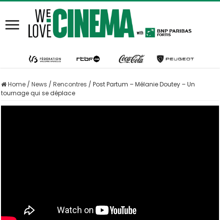
Home
/
News
/
Rencontres
/
Post Partum – Mélanie Doutey – Un
tournage qui se déplace