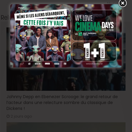
février
Related Articles
Johnny Depp en Ebenezer Scrooge: le grand retour de
l’acteur dans une relecture sombre du classique de
Dickens !
2 jours ago