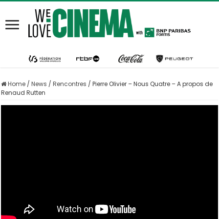
Home
/
News
/
Rencontres
/
Pierre Olivier – Nous Quatre – A propos de
Renaud Rutten